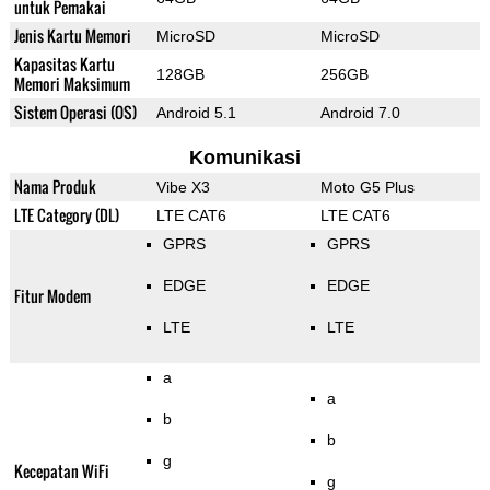
untuk Pemakai
Jenis Kartu Memori
MicroSD
MicroSD
Kapasitas Kartu
128GB
256GB
Memori Maksimum
Sistem Operasi (OS)
Android 5.1
Android 7.0
Komunikasi
Nama Produk
Vibe X3
Moto G5 Plus
LTE Category (DL)
LTE CAT6
LTE CAT6
GPRS
GPRS
EDGE
EDGE
Fitur Modem
LTE
LTE
a
a
b
b
g
Kecepatan WiFi
g