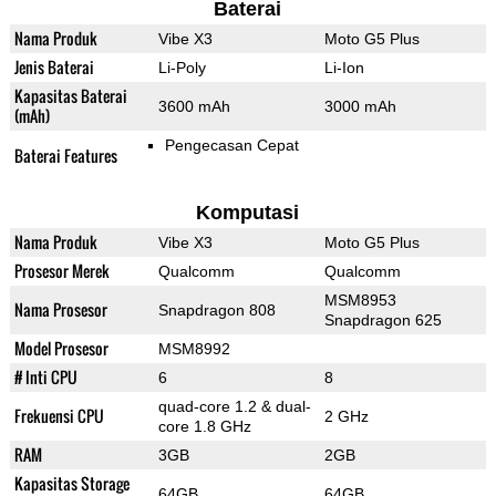
Baterai
Nama Produk
Vibe X3
Moto G5 Plus
Jenis Baterai
Li-Poly
Li-Ion
Kapasitas Baterai
3600 mAh
3000 mAh
(mAh)
Pengecasan Cepat
Baterai Features
Komputasi
Nama Produk
Vibe X3
Moto G5 Plus
Prosesor Merek
Qualcomm
Qualcomm
MSM8953
Nama Prosesor
Snapdragon 808
Snapdragon 625
Model Prosesor
MSM8992
# Inti CPU
6
8
quad-core 1.2 & dual-
Frekuensi CPU
2 GHz
core 1.8 GHz
RAM
3GB
2GB
Kapasitas Storage
64GB
64GB