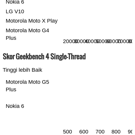
Nokia 6
LG V10
Motorola Moto X Play
Motorola Moto G4
Plus
20000
30000
40000
50000
60000
70000
80
Skor Geekbench 4 Single-Thread
Tinggi lebih Baik
Motorola Moto G5
Plus
Nokia 6
500
600
700
800
90