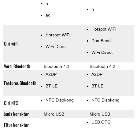
n
n
ac
Hotspot WiFi
Hotspot WiFi
Dua Band
Ciri wifi
WiFi Direct
WiFi Direct
Versi Bluetooth
Bluetooth 4.1
Bluetooth 4.2
A2DP
A2DP
Features Bluetooth
BT LE
BT LE
NFC Disokong
NFC Disokong
Ciri NFC
Jenis konektor
Micro USB
Micro USB
USB OTG
Fitur konektor