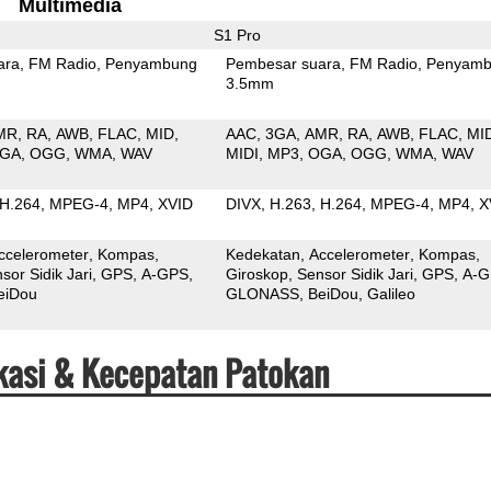
Multimedia
S1 Pro
ara
FM Radio
Penyambung
Pembesar suara
FM Radio
Penyamb
3.5mm
MR
RA
AWB
FLAC
MID
AAC
3GA
AMR
RA
AWB
FLAC
MI
GA
OGG
WMA
WAV
MIDI
MP3
OGA
OGG
WMA
WAV
H.264
MPEG-4
MP4
XVID
DIVX
H.263
H.264
MPEG-4
MP4
X
ccelerometer
Kompas
Kedekatan
Accelerometer
Kompas
sor Sidik Jari
GPS
A-GPS
Giroskop
Sensor Sidik Jari
GPS
A-G
eiDou
GLONASS
BeiDou
Galileo
fikasi & Kecepatan Patokan