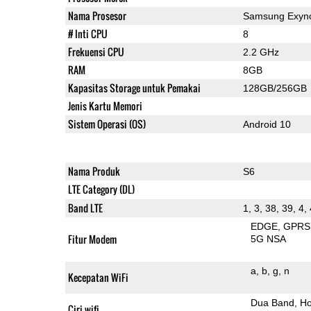
Nama Prosesor
Samsung Exyn
# Inti CPU
8
Frekuensi CPU
2.2 GHz
RAM
8GB
Kapasitas Storage untuk Pemakai
128GB/256GB
Jenis Kartu Memori
Sistem Operasi (OS)
Android 10
Nama Produk
S6
LTE Category (DL)
Band LTE
1, 3, 38, 39, 4,
EDGE
GPRS
Fitur Modem
5G NSA
a
b
g
n
Kecepatan WiFi
Dua Band
Ho
Ciri wifi