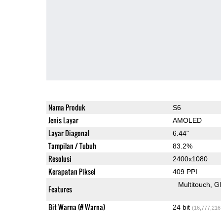
Nama Produk
S6
Jenis Layar
AMOLED
Layar Diagonal
6.44"
Tampilan / Tubuh
83.2%
Resolusi
2400x1080
Kerapatan Piksel
409 PPI
Multitouch
G
Features
Bit Warna (# Warna)
24 bit
(16,777,216