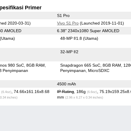
pesifikasi Primer
S1 Pro
hed 2020-03-31)
Vivo S1 Pro
(Launched 2019-11-01)
080 AMOLED
6.38" 2340x1080 Super AMOLED
(Utama)
48-MP f/1.8
(Utama)
32-MP f/2
nos 980 SoC
8GB RAM
Snapdragon 665 SoC
8GB RAM
12
B Penyimpanan
Penyimpanan
MicroSDXC
4500 mAh
g
, 74.66x161.16x8.68
IP Rating
, 186g
, 75.19x159.25x8
(6.4oz)
(6.6oz)
mm
 0.34 inches)
(2.96 x 6.27 x 0.34 inches)