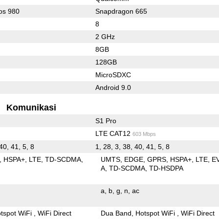
os 980
Snapdragon 665
8
2 GHz
8GB
128GB
MicroSDXC
Android 9.0
Komunikasi
S1 Pro
LTE CAT12
603 Mbps
 40, 41, 5, 8
1, 28, 3, 38, 40, 41, 5, 8
HSPA+
LTE
TD-SCDMA
UMTS
EDGE
GPRS
HSPA+
LTE
E
A
TD-SCDMA
TD-HSDPA
a
b
g
n
ac
tspot WiFi
WiFi Direct
Dua Band
Hotspot WiFi
WiFi Direct