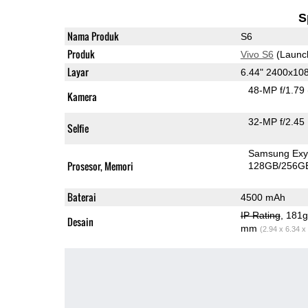
S
Nama Produk
S6
Produk
Vivo S6
(Launc
Layar
6.44" 2400x1
48-MP f/1.79
Kamera
32-MP f/2.45
Selfie
Samsung Exy
Prosesor, Memori
128GB/256G
Baterai
4500 mAh
IP Rating
, 181
Desain
mm
(2.94 x 6.34 x