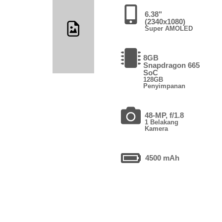
6.38"
(2340x1080)
Super AMOLED
8GB
Snapdragon 665
SoC
128GB
Penyimpanan
48-MP, f/1.8
1 Belakang
Kamera
4500 mAh