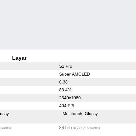
Layar
S1 Pro
Super AMOLED
6.38"
83.4%
2340x1080
404 PPI
lossy
Multitouch
Glossy
24 bit
 warna)
(16,777,216 warna)