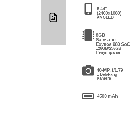
6.44"
(2400x1080)
AMOLED
8GB
Samsung
Exynos 980 SoC
128GB/256GB
Penyimpanan
48-MP, f/1.79
1 Belakang
Kamera
4500 mAh