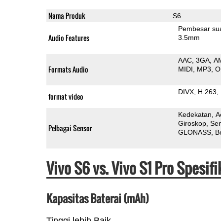
Nama Produk
S6
Pembesar su
Audio Features
3.5mm
AAC
3GA
A
Formats Audio
MIDI
MP3
O
DIVX
H.263
format video
Kedekatan
A
Giroskop
Sen
Pelbagai Sensor
GLONASS
B
Vivo S6 vs. Vivo S1 Pro Spesi
Kapasitas Baterai (mAh)
Tinggi lebih Baik