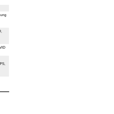
ung
D
VID
PS