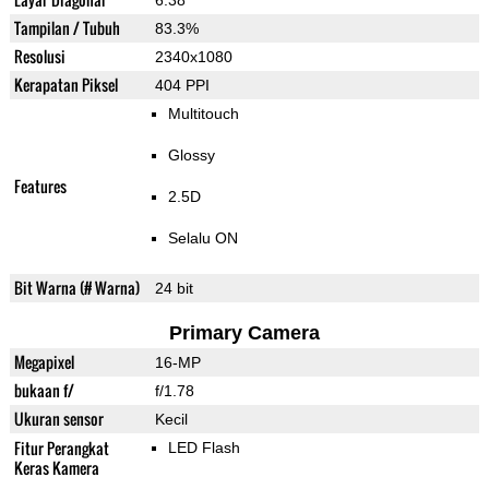
6.38"
Tampilan / Tubuh
83.3%
Resolusi
2340x1080
Kerapatan Piksel
404 PPI
Multitouch
Glossy
Features
2.5D
Selalu ON
Bit Warna (# Warna)
24 bit
Primary Camera
Megapixel
16-MP
bukaan f/
f/1.78
Ukuran sensor
Kecil
Fitur Perangkat
LED Flash
Keras Kamera