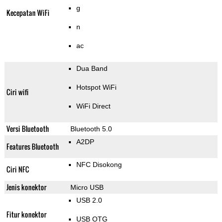
g
Kecepatan WiFi
n
ac
Dua Band
Hotspot WiFi
Ciri wifi
WiFi Direct
Versi Bluetooth
Bluetooth 5.0
A2DP
Features Bluetooth
NFC Disokong
Ciri NFC
Jenis konektor
Micro USB
USB 2.0
Fitur konektor
USB OTG