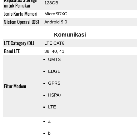
128GB
untuk Pemakai
Jenis Kartu Memori
MicroSDXC
Sistem Operasi (OS)
Android 9.0
Komunikasi
LTE Category (DL)
LTE CAT6
Band LTE
38, 40, 41
UMTS
EDGE
GPRS
Fitur Modem
HSPA+
LTE
a
b