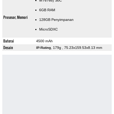
MT6768) SoC
6GB RAM
Prosesor, Memori
128GB Penyimpanan
MicroSDXC
Baterai
4500 mAh
Desain
IP Rating
, 179g
, 75.23x159.53x8.13 mm