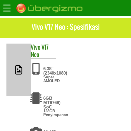
Vivo V17 Neo : Spesifikasi
Vivo
V17
Neo
6.38"
(2340x1080)
Super
AMOLED
6GB
MT6768)
SoC
128GB
Penyimpanan