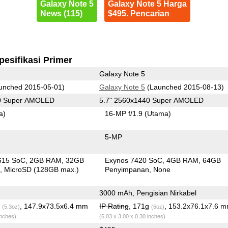
Galaxy Note 5
Galaxy Note 5 Harga
News (115)
$495. Pencarian
pesifikasi Primer
Galaxy Note 5
unched 2015-05-01)
Galaxy Note 5
(Launched 2015-08-13)
80 Super AMOLED
5.7" 2560x1440 Super AMOLED
a)
16-MP f/1.9
(Utama)
5-MP
615 SoC
2GB RAM
32GB
Exynos 7420 SoC
4GB RAM
64GB
n
MicroSD (128GB max.)
Penyimpanan
None
3000 mAh, Pengisian Nirkabel
g
, 147.9x73.5x6.4 mm
IP Rating
, 171g
, 153.2x76.1x7.6 
(5.3oz)
(6oz)
inches)
(6.03 x 3.00 x 0.30 inches)