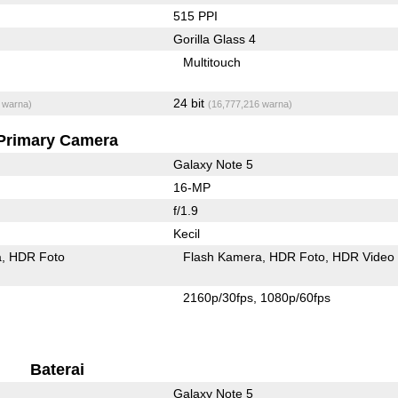
515 PPI
Gorilla Glass 4
Multitouch
24 bit
 warna)
(16,777,216 warna)
Primary Camera
Galaxy Note 5
16-MP
f/1.9
Kecil
a
HDR Foto
Flash Kamera
HDR Foto
HDR Video
2160p/30fps
1080p/60fps
Baterai
Galaxy Note 5