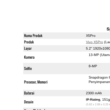
S
Nama Produk
X5Pro
Produk
Vivo X5Pro
(La
Layar
5.2" 1920x10
13-MP
(Utam
Kamera
8-MP
Selfie
Snapdragon 
Prosesor, Memori
Penyimpana
Baterai
2300 mAh
IP Rating
, 151
Desain
(5.82 x 2.89 x 0.25 