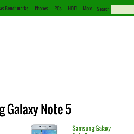
as Benchmarks
Phones
PCs
HOT!
More
Search
g Galaxy Note 5
Samsung
Galaxy