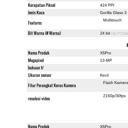
Kerapatan Piksel
424 PPI
Jenis Kaca
Gorilla Glass 3
Multitouch
Features
Bit Warna (# Warna)
24 bit
(16,777,216
Nama Produk
X5Pro
Megapixel
13-MP
bukaan f/
Ukuran sensor
Kecil
Flash Kamer
Fitur Perangkat Keras Kamera
2160p/30fps
resolusi video
Nama Produk
X5Pro