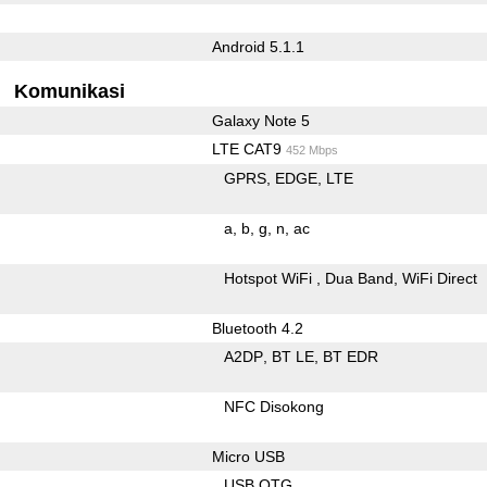
Android 5.1.1
Komunikasi
Galaxy Note 5
LTE CAT9
452 Mbps
GPRS
EDGE
LTE
a
b
g
n
ac
Hotspot WiFi
Dua Band
WiFi Direct
Bluetooth 4.2
A2DP
BT LE
BT EDR
NFC Disokong
Micro USB
USB OTG