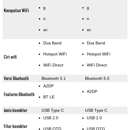
g
g
Kecepatan WiFi
n
n
ac
ac
Dua Band
Dua Band
Hotspot WiFi
Hotspot WiFi
Ciri wifi
WiFi Direct
WiFi Direct
Versi Bluetooth
Bluetooth 5.1
Bluetooth 5.0
A2DP
A2DP
Features Bluetooth
BT LE
Jenis konektor
USB Type C
USB Type C
USB 2.0
USB 2.0
Fitur konektor
USB OTG
USB OTG