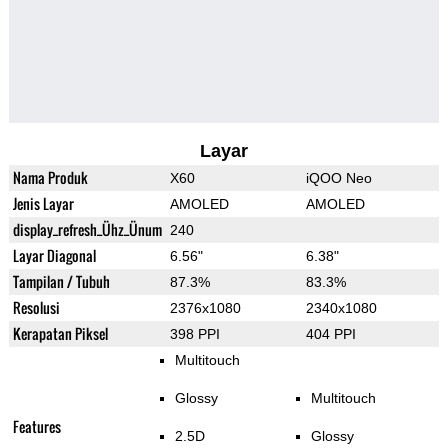
Layar
Nama Produk
X60
iQOO Neo
Jenis Layar
AMOLED
AMOLED
display_refresh_Ühz_Ünum
240
Layar Diagonal
6.56"
6.38"
Tampilan / Tubuh
87.3%
83.3%
Resolusi
2376x1080
2340x1080
Kerapatan Piksel
398 PPI
404 PPI
Multitouch
Glossy
Multitouch
Features
2.5D
Glossy