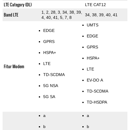
LTE Category (DL)
LTE CAT12
1, 2, 28, 3, 34, 38, 39,
Band LTE
34, 38, 39, 40, 41
4, 40, 41, 5, 7, 8
UMTS
EDGE
EDGE
GPRS
GPRS
HSPA+
HSPA+
LTE
Fitur Modem
LTE
TD-SCDMA
EV-DO A
5G NSA
TD-SCDMA
5G SA
TD-HSDPA
a
a
b
b