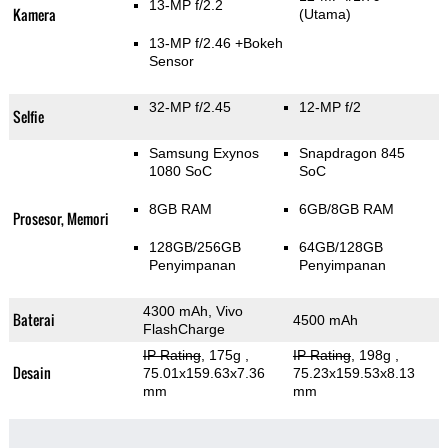
13-MP f/2.2
Kamera
(Utama)
13-MP f/2.46
+Bokeh
Sensor
32-MP f/2.45
12-MP f/2
Selfie
Samsung Exynos
Snapdragon 845
1080 SoC
SoC
8GB RAM
6GB/8GB RAM
Prosesor, Memori
128GB/256GB
64GB/128GB
Penyimpanan
Penyimpanan
4300 mAh, Vivo
Baterai
4500 mAh
FlashCharge
IP Rating
, 175g
,
IP Rating
, 198g
,
Desain
75.01x159.63x7.36
75.23x159.53x8.13
mm
mm