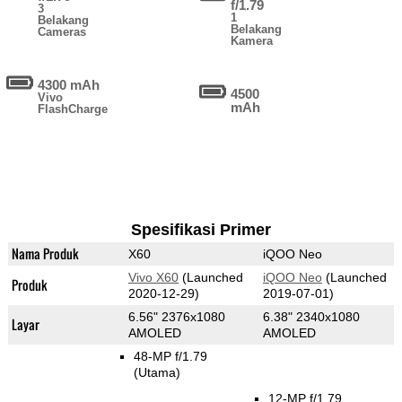
f/1.79
3
1
Belakang
Belakang
Cameras
Kamera
4300 mAh
4500
Vivo
mAh
FlashCharge
Spesifikasi Primer
Nama Produk
X60
iQOO Neo
Vivo X60
(Launched
iQOO Neo
(Launched
Produk
2020-12-29)
2019-07-01)
6.56" 2376x1080
6.38" 2340x1080
Layar
AMOLED
AMOLED
48-MP f/1.79
(Utama)
12-MP f/1.79