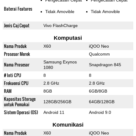
Pengecasan Cepat
Pengecasan Cepat
Baterai Features
Tidak Amovible
Tidak Amovible
Jenis Caj Cepat
Vivo FlashCharge
Komputasi
Nama Produk
X60
iQOO Neo
Prosesor Merek
Qualcomm
Samsung Exynos
Nama Prosesor
Snapdragon 845
1080
# Inti CPU
8
8
Frekuensi CPU
2.8 GHz
2.8 GHz
RAM
8GB
6GB/8GB
Kapasitas Storage
128GB/256GB
64GB/128GB
untuk Pemakai
Sistem Operasi (OS)
Android 11
Android 9.0
Komunikasi
Nama Produk
X60
iQOO Neo