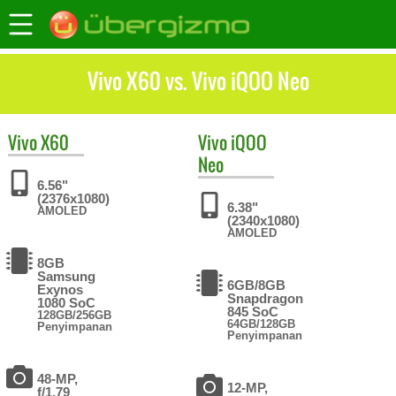
Vivo X60 vs. Vivo iQOO Neo
Vivo
X60
Vivo
iQOO
Neo
6.56"
(2376x1080)
6.38"
AMOLED
(2340x1080)
AMOLED
8GB
Samsung
6GB/8GB
Exynos
Snapdragon
1080 SoC
845 SoC
128GB/256GB
64GB/128GB
Penyimpanan
Penyimpanan
48-MP,
12-MP,
f/1.79