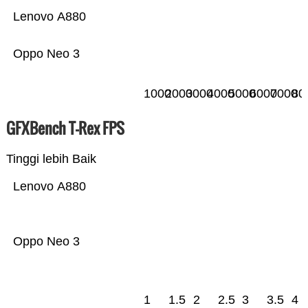
Lenovo A880
Oppo Neo 3
1000
2000
3000
4000
5000
6000
7000
80
GFXBench T-Rex FPS
Tinggi lebih Baik
Lenovo A880
Oppo Neo 3
1
1.5
2
2.5
3
3.5
4