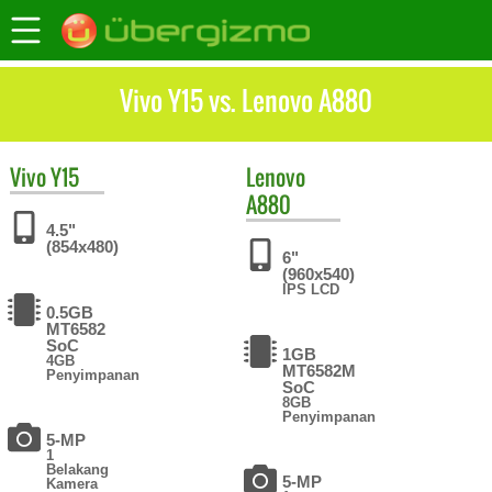
Vivo Y15 vs. Lenovo A880
Vivo
Y15
Lenovo
A880
4.5"
(854x480)
6"
(960x540)
IPS LCD
0.5GB
MT6582
SoC
1GB
4GB
MT6582M
Penyimpanan
SoC
8GB
Penyimpanan
5-MP
1
Belakang
5-MP
Kamera