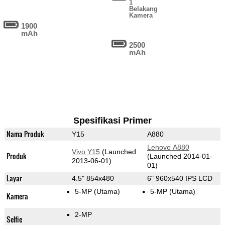
1
Belakang
Kamera
1900
mAh
2500
mAh
Spesifikasi Primer
Nama Produk
Y15
A880
Lenovo A880
Vivo Y15
(Launched
Produk
(Launched 2014-01-
2013-06-01)
01)
Layar
4.5" 854x480
6" 960x540 IPS LCD
5-MP
(Utama)
5-MP
(Utama)
Kamera
2-MP
Selfie