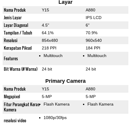
Layar
Nama Produk
Y15
A880
Jenis Layar
IPS LCD
Layar Diagonal
4.5"
6"
Tampilan / Tubuh
64.1%
70.9%
Resolusi
854x480
960x540
Kerapatan Piksel
218 PPI
184 PPI
Multitouch
Multitouch
Features
Bit Warna (# Warna)
24 bit
24 bit
Primary Camera
Nama Produk
Y15
A880
Megapixel
5-MP
5-MP
Fitur Perangkat Keras
Flash Kamera
Flash Kamera
Kamera
1080p/30fps
resolusi video