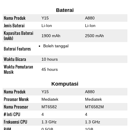
Baterai
Nama Produk
Y15
A880
Jenis Baterai
Li-Ion
Li-Ion
Kapasitas Baterai
1900 mAh
2500 mAh
(mAh)
Boleh tanggal
Baterai Features
Waktu Bicara
10 hours
Waktu Pemutaran
45 hours
Musik
Komputasi
Nama Produk
Y15
A880
Prosesor Merek
Mediatek
Mediatek
Nama Prosesor
MT6582
MT6582M
# Inti CPU
4
4
Frekuensi CPU
1.3 GHz
1.3 GHz
RAM
0.5GB
1GB