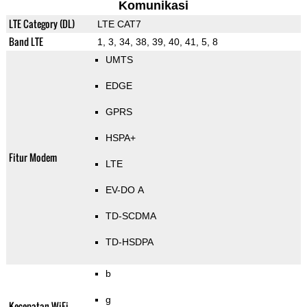
Komunikasi
LTE Category (DL)
LTE CAT7
Band LTE
1, 3, 34, 38, 39, 40, 41, 5, 8
UMTS
EDGE
GPRS
HSPA+
Fitur Modem
LTE
EV-DO A
TD-SCDMA
TD-HSDPA
b
g
Kecepatan WiFi