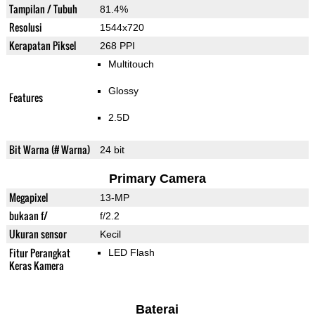
Tampilan / Tubuh
81.4%
Resolusi
1544x720
Kerapatan Piksel
268 PPI
Multitouch
Glossy
Features
2.5D
Bit Warna (# Warna)
24 bit
Primary Camera
Megapixel
13-MP
bukaan f/
f/2.2
Ukuran sensor
Kecil
Fitur Perangkat
LED Flash
Keras Kamera
Baterai