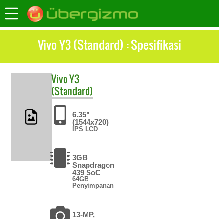
Vivo Y3 (Standard) : Spesifikasi
Vivo
Y3
(Standard)
6.35"
(1544x720)
IPS LCD
3GB
Snapdragon
439 SoC
64GB
Penyimpanan
13-MP,