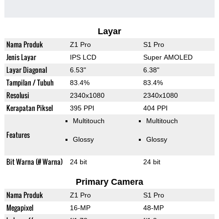
Layar
Nama Produk
Z1 Pro
S1 Pro
Jenis Layar
IPS LCD
Super AMOLED
Layar Diagonal
6.53"
6.38"
Tampilan / Tubuh
83.4%
83.4%
Resolusi
2340x1080
2340x1080
Kerapatan Piksel
395 PPI
404 PPI
Multitouch
Multitouch
Features
Glossy
Glossy
Bit Warna (# Warna)
24 bit
24 bit
Primary Camera
Nama Produk
Z1 Pro
S1 Pro
Megapixel
16-MP
48-MP