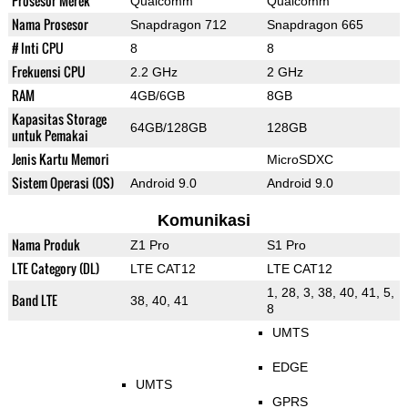
Prosesor Merek
Qualcomm
Qualcomm
Nama Prosesor
Snapdragon 712
Snapdragon 665
# Inti CPU
8
8
Frekuensi CPU
2.2 GHz
2 GHz
RAM
4GB/6GB
8GB
Kapasitas Storage
64GB/128GB
128GB
untuk Pemakai
Jenis Kartu Memori
MicroSDXC
Sistem Operasi (OS)
Android 9.0
Android 9.0
Komunikasi
Nama Produk
Z1 Pro
S1 Pro
LTE Category (DL)
LTE CAT12
LTE CAT12
1, 28, 3, 38, 40, 41, 5,
Band LTE
38, 40, 41
8
UMTS
EDGE
UMTS
GPRS