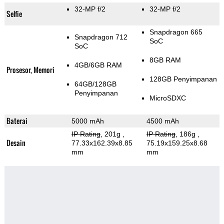
32-MP f/2
32-MP f/2
Selfie
Snapdragon 665
Snapdragon 712
SoC
SoC
8GB RAM
4GB/6GB RAM
Prosesor, Memori
128GB Penyimpanan
64GB/128GB
Penyimpanan
MicroSDXC
Baterai
5000 mAh
4500 mAh
IP Rating
, 201g
,
IP Rating
, 186g
,
Desain
77.33x162.39x8.85
75.19x159.25x8.68
mm
mm