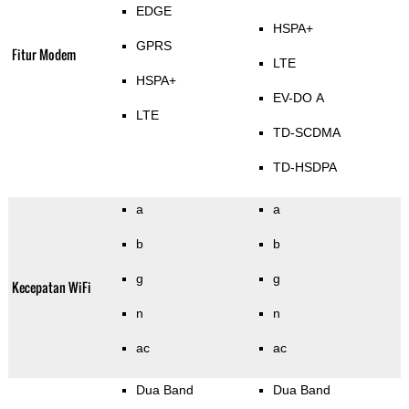
EDGE
HSPA+
GPRS
Fitur Modem
LTE
HSPA+
EV-DO A
LTE
TD-SCDMA
TD-HSDPA
a
a
b
b
g
g
Kecepatan WiFi
n
n
ac
ac
Dua Band
Dua Band