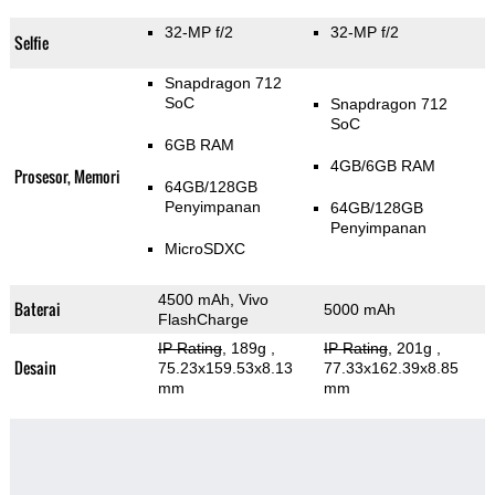
32-MP f/2
32-MP f/2
Selfie
Snapdragon 712
SoC
Snapdragon 712
SoC
6GB RAM
4GB/6GB RAM
Prosesor, Memori
64GB/128GB
Penyimpanan
64GB/128GB
Penyimpanan
MicroSDXC
4500 mAh, Vivo
Baterai
5000 mAh
FlashCharge
IP Rating
, 189g
,
IP Rating
, 201g
,
Desain
75.23x159.53x8.13
77.33x162.39x8.85
mm
mm