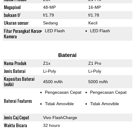
Megapixel
48-MP
16-MP
bukaan f/
f/1.79
f/1.78
Ukuran sensor
Sedang
Kecil
Fitur Perangkat Keras
LED Flash
LED Flash
Kamera
Baterai
Nama Produk
Z1x
Z1 Pro
Jenis Baterai
Li-Poly
Li-Poly
Kapasitas Baterai
4500 mAh
5000 mAh
(mAh)
Pengecasan Cepat
Pengecasan Cepat
Baterai Features
Tidak Amovible
Tidak Amovible
Jenis Caj Cepat
Vivo FlashCharge
Waktu Bicara
32 hours