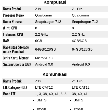
Komputasi
Nama Produk
Z1x
Z1 Pro
Prosesor Merek
Qualcomm
Qualcomm
Nama Prosesor
Snapdragon 712
Snapdragon 712
# Inti CPU
8
8
Frekuensi CPU
2.2 GHz
2.2 GHz
RAM
6GB
4GB/6GB
Kapasitas Storage
64GB/128GB
64GB/128GB
untuk Pemakai
Jenis Kartu Memori
MicroSDXC
Sistem Operasi (OS)
Android 9.0
Android 9.0
Komunikasi
Nama Produk
Z1x
Z1 Pro
LTE Category (DL)
LTE CAT12
LTE CAT12
Band LTE
1, 3, 38, 40, 41, 5, 8
38, 40, 41
UMTS
UMTS
EDGE
EDGE