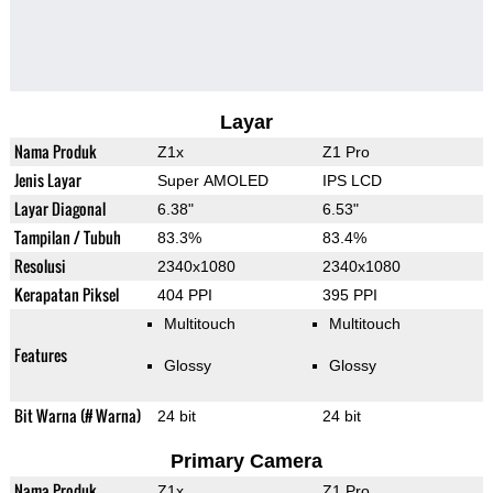
Layar
Nama Produk
Z1x
Z1 Pro
Jenis Layar
Super AMOLED
IPS LCD
Layar Diagonal
6.38"
6.53"
Tampilan / Tubuh
83.3%
83.4%
Resolusi
2340x1080
2340x1080
Kerapatan Piksel
404 PPI
395 PPI
Multitouch
Multitouch
Features
Glossy
Glossy
Bit Warna (# Warna)
24 bit
24 bit
Primary Camera
Nama Produk
Z1x
Z1 Pro