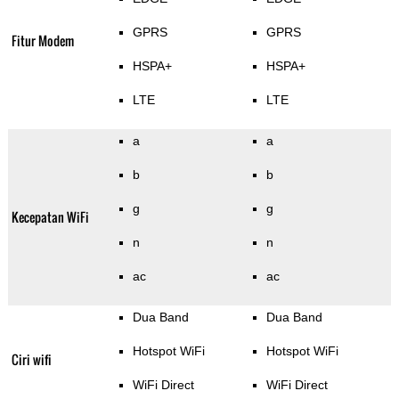
GPRS
GPRS
Fitur Modem
HSPA+
HSPA+
LTE
LTE
a
a
b
b
g
g
Kecepatan WiFi
n
n
ac
ac
Dua Band
Dua Band
Hotspot WiFi
Hotspot WiFi
Ciri wifi
WiFi Direct
WiFi Direct