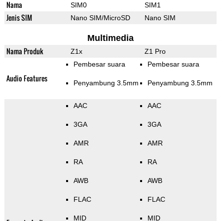
Nama
SIM0
SIM1
Jenis SIM
Nano SIM/MicroSD
Nano SIM
Multimedia
Nama Produk
Z1x
Z1 Pro
Pembesar suara
Pembesar suara
Audio Features
Penyambung 3.5mm
Penyambung 3.5mm
AAC
AAC
3GA
3GA
AMR
AMR
RA
RA
AWB
AWB
FLAC
FLAC
MID
MID