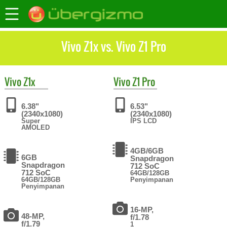
Vivo Z1x vs. Vivo Z1 Pro
Vivo
Z1x
Vivo
Z1 Pro
6.38"
6.53"
(2340x1080)
(2340x1080)
Super
IPS LCD
AMOLED
4GB/6GB
6GB
Snapdragon
Snapdragon
712 SoC
712 SoC
64GB/128GB
64GB/128GB
Penyimpanan
Penyimpanan
16-MP,
48-MP,
f/1.78
f/1.79
1