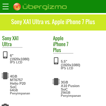
Sony XA1 Ultra vs. Apple iPhone 7 Plus
Sony
XA1
Apple
Ultra
iPhone 7
Plus
6"
(1920x1080)
5.5"
IPS LCD
(1920x1080)
IPS LCD
4GB
MT6757
3GB
Helio P20
A10 Fusion
SoC
SoC
64GB
256GB
Penyimpanan
Penyimpanan