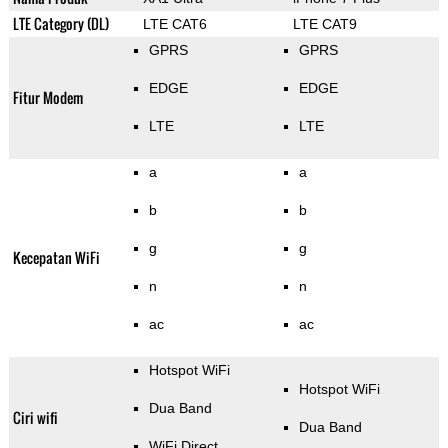
LTE Category (DL)
LTE CAT6
LTE CAT9
GPRS
GPRS
EDGE
EDGE
Fitur Modem
LTE
LTE
a
a
b
b
g
g
Kecepatan WiFi
n
n
ac
ac
Hotspot WiFi
Hotspot WiFi
Dua Band
Ciri wifi
Dua Band
WiFi Direct