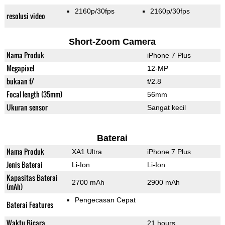
2160p/30fps
2160p/30fps
resolusi video
Short-Zoom Camera
Nama Produk
iPhone 7 Plus
Megapixel
12-MP
bukaan f/
f/2.8
Focal length (35mm)
56mm
Ukuran sensor
Sangat kecil
Baterai
Nama Produk
XA1 Ultra
iPhone 7 Plus
Jenis Baterai
Li-Ion
Li-Ion
Kapasitas Baterai
2700 mAh
2900 mAh
(mAh)
Pengecasan Cepat
Baterai Features
Waktu Bicara
21 hours