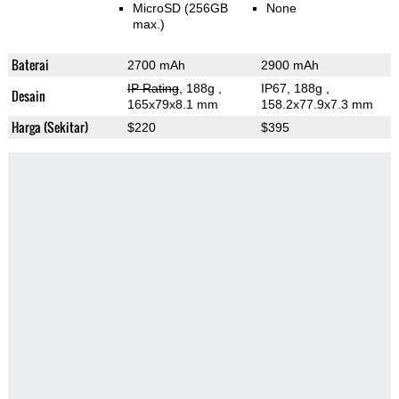
MicroSD (256GB
None
max.)
Baterai
2700 mAh
2900 mAh
IP Rating
, 188g
,
IP67, 188g
,
Desain
165x79x8.1 mm
158.2x77.9x7.3 mm
Harga (Sekitar)
$220
$395