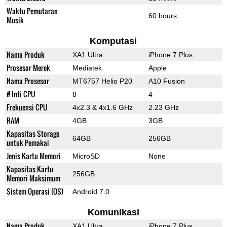
Waktu Pemutaran
60 hours
Musik
Komputasi
Nama Produk
XA1 Ultra
iPhone 7 Plus
Prosesor Merek
Mediatek
Apple
Nama Prosesor
MT6757 Helio P20
A10 Fusion
# Inti CPU
8
4
Frekuensi CPU
4x2.3 & 4x1.6 GHz
2.23 GHz
RAM
4GB
3GB
Kapasitas Storage
64GB
256GB
untuk Pemakai
Jenis Kartu Memori
MicroSD
None
Kapasitas Kartu
256GB
Memori Maksimum
Sistem Operasi (OS)
Android 7.0
Komunikasi
Nama Produk
XA1 Ultra
iPhone 7 Plus