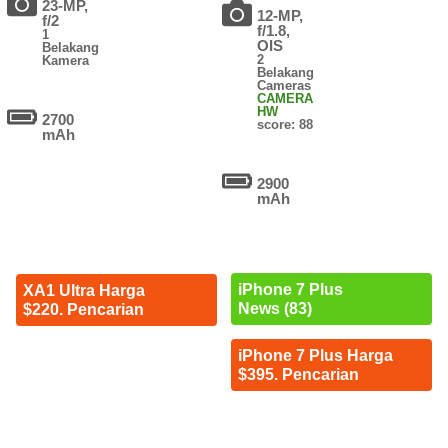
23-MP,
12-MP,
f/2
f/1.8,
1
OIS
Belakang
2
Kamera
Belakang
Cameras
CAMERA
HW
2700
score: 88
mAh
2900
mAh
iPhone 7 Plus
XA1 Ultra Harga
News (83)
$220. Pencarian
iPhone 7 Plus Harga
$395. Pencarian