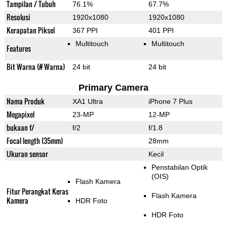
Tampilan / Tubuh
76.1%
67.7%
Resolusi
1920x1080
1920x1080
Kerapatan Piksel
367 PPI
401 PPI
Multitouch
Multitouch
Features
Bit Warna (# Warna)
24 bit
24 bit
Primary Camera
Nama Produk
XA1 Ultra
iPhone 7 Plus
Megapixel
23-MP
12-MP
bukaan f/
f/2
f/1.8
Focal length (35mm)
28mm
Ukuran sensor
Kecil
Penstabilan Optik
(OIS)
Flash Kamera
Fitur Perangkat Keras
Flash Kamera
Kamera
HDR Foto
HDR Foto