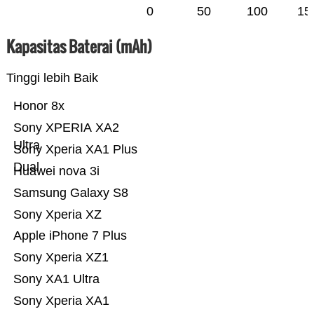
0
50
100
15
Kapasitas Baterai (mAh)
Tinggi lebih Baik
Honor 8x
Sony XPERIA XA2
Ultra
Sony Xperia XA1 Plus
Dual
Huawei nova 3i
Samsung Galaxy S8
Sony Xperia XZ
Apple iPhone 7 Plus
Sony Xperia XZ1
Sony XA1 Ultra
Sony Xperia XA1