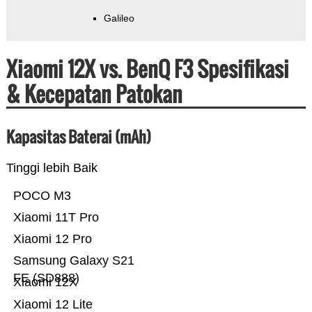
Galileo
Xiaomi 12X vs. BenQ F3 Spesifikasi
& Kecepatan Patokan
Kapasitas Baterai (mAh)
Tinggi lebih Baik
POCO M3
Xiaomi 11T Pro
Xiaomi 12 Pro
Samsung Galaxy S21
FE (SD888)
Xiaomi 12X
Xiaomi 12 Lite