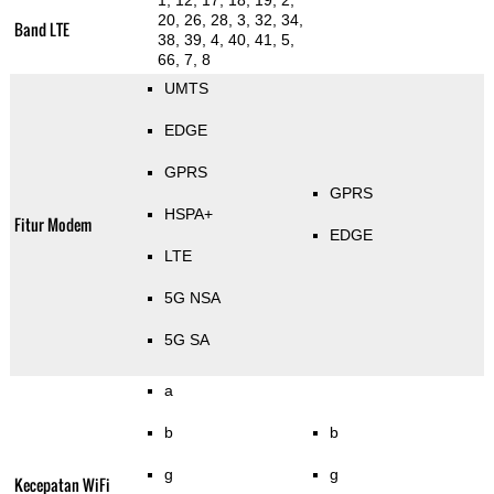
1, 12, 17, 18, 19, 2,
20, 26, 28, 3, 32, 34,
Band LTE
38, 39, 4, 40, 41, 5,
66, 7, 8
UMTS
EDGE
GPRS
GPRS
HSPA+
Fitur Modem
EDGE
LTE
5G NSA
5G SA
a
b
b
g
g
Kecepatan WiFi