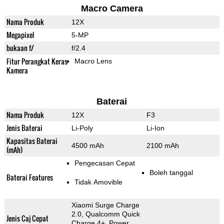
Macro Camera
Nama Produk
12X
Megapixel
5-MP
bukaan f/
f/2.4
Fitur Perangkat Keras
Macro Lens
Kamera
Baterai
Nama Produk
12X
F3
Jenis Baterai
Li-Poly
Li-Ion
Kapasitas Baterai
4500 mAh
2100 mAh
(mAh)
Pengecasan Cepat
Boleh tanggal
Baterai Features
Tidak Amovible
Xiaomi Surge Charge
2.0, Qualcomm Quick
Jenis Caj Cepat
Charge 4+, Power