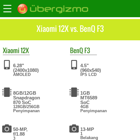
Xiaomi 12X vs. BenQ F3
Xiaomi
12X
BenQ
F3
6.28"
4.5"
(2400x1080)
(960x540)
AMOLED
IPS LCD
8GB/12GB
1GB
Snapdragon
MT6589
870 SoC
SoC
128GB/256GB
4GB
Penyimpanan
Penyimpanan
50-MP,
13-MP
f/1.88
1
Belakang
3