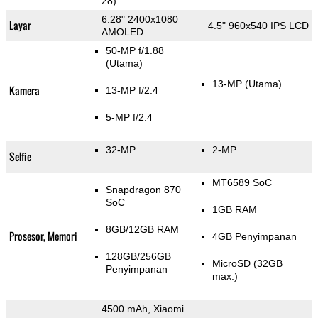
28)
6.28" 2400x1080
Layar
4.5" 960x540 IPS LCD
AMOLED
50-MP f/1.88
(Utama)
13-MP
(Utama)
Kamera
13-MP f/2.4
5-MP f/2.4
32-MP
2-MP
Selfie
MT6589 SoC
Snapdragon 870
SoC
1GB RAM
8GB/12GB RAM
Prosesor, Memori
4GB Penyimpanan
128GB/256GB
MicroSD (32GB
Penyimpanan
max.)
4500 mAh, Xiaomi