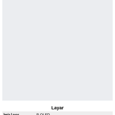
Layar
Jenis Layar
P-OLED