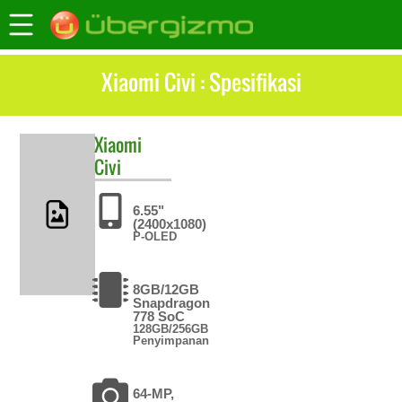
Xiaomi Civi : Spesifikasi
Xiaomi
Civi
6.55"
(2400x1080)
P-OLED
8GB/12GB
Snapdragon
778 SoC
128GB/256GB
Penyimpanan
64-MP,