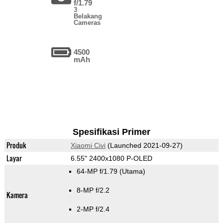
f/1.79
3
Belakang
Cameras
4500
mAh
Spesifikasi Primer
Produk
Xiaomi Civi
(Launched 2021-09-27)
Layar
6.55" 2400x1080 P-OLED
64-MP f/1.79
(Utama)
8-MP f/2.2
Kamera
2-MP f/2.4