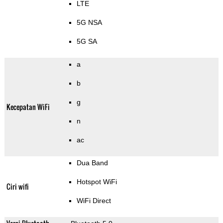
LTE
5G NSA
5G SA
a
b
g
Kecepatan WiFi
n
ac
Dua Band
Hotspot WiFi
Ciri wifi
WiFi Direct