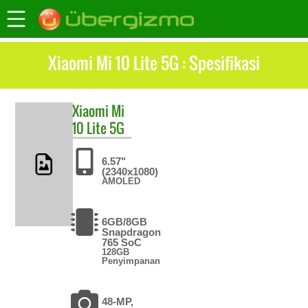
Xiaomi Mi 10 Lite 5G : Spesifikasi
Xiaomi
Mi
10 Lite 5G
6.57"
(2340x1080)
AMOLED
6GB/8GB
Snapdragon
765 SoC
128GB
Penyimpanan
48-MP,