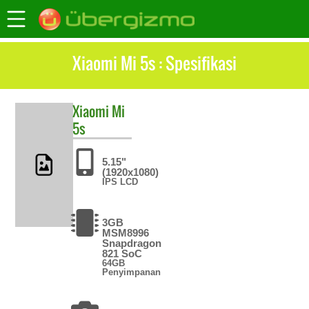
Xiaomi Mi 5s : Spesifikasi
Xiaomi
Mi
5s
5.15"
(1920x1080)
IPS LCD
3GB
MSM8996
Snapdragon
821 SoC
64GB
Penyimpanan