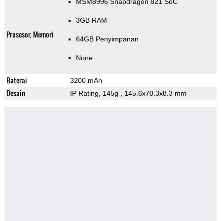
MSM8996 Snapdragon 821 SoC
3GB RAM
Prosesor, Memori
64GB Penyimpanan
None
Baterai
3200 mAh
Desain
IP Rating
, 145g
, 145.6x70.3x8.3 mm