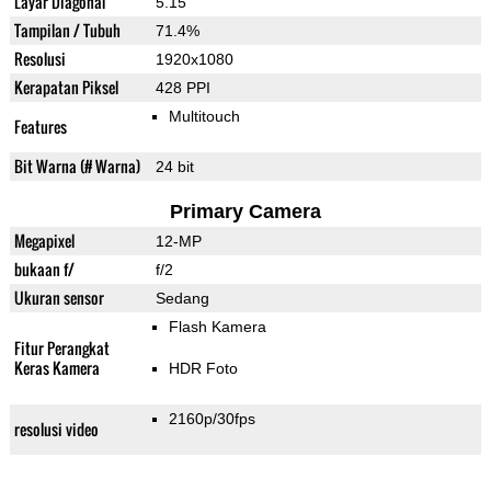
Layar Diagonal
5.15"
Tampilan / Tubuh
71.4%
Resolusi
1920x1080
Kerapatan Piksel
428 PPI
Multitouch
Features
Bit Warna (# Warna)
24 bit
Primary Camera
Megapixel
12-MP
bukaan f/
f/2
Ukuran sensor
Sedang
Flash Kamera
Fitur Perangkat
Keras Kamera
HDR Foto
2160p/30fps
resolusi video