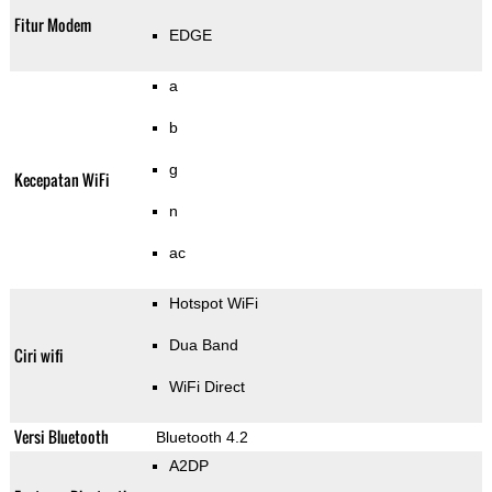
Fitur Modem
EDGE
a
b
g
Kecepatan WiFi
n
ac
Hotspot WiFi
Dua Band
Ciri wifi
WiFi Direct
Versi Bluetooth
Bluetooth 4.2
A2DP