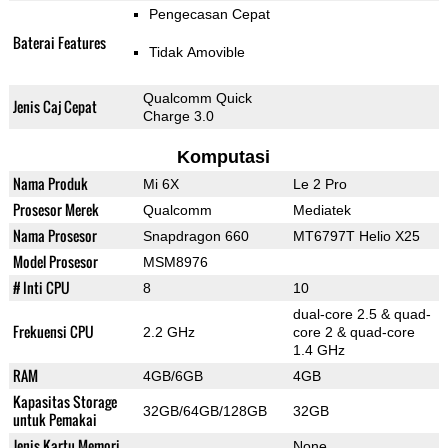
Pengecasan Cepat
Baterai Features
Tidak Amovible
Qualcomm Quick
Jenis Caj Cepat
Charge 3.0
Komputasi
Nama Produk
Mi 6X
Le 2 Pro
Prosesor Merek
Qualcomm
Mediatek
Nama Prosesor
Snapdragon 660
MT6797T Helio X25
Model Prosesor
MSM8976
# Inti CPU
8
10
dual-core 2.5 & quad-
Frekuensi CPU
2.2 GHz
core 2 & quad-core
1.4 GHz
RAM
4GB/6GB
4GB
Kapasitas Storage
32GB/64GB/128GB
32GB
untuk Pemakai
Jenis Kartu Memori
None