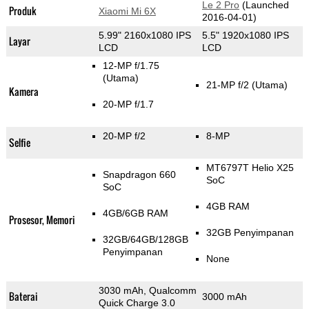
Le 2 Pro
(Launched
Produk
Xiaomi Mi 6X
2016-04-01)
5.99" 2160x1080 IPS
5.5" 1920x1080 IPS
Layar
LCD
LCD
12-MP f/1.75
(Utama)
21-MP f/2
(Utama)
Kamera
20-MP f/1.7
20-MP f/2
8-MP
Selfie
MT6797T Helio X25
Snapdragon 660
SoC
SoC
4GB RAM
4GB/6GB RAM
Prosesor, Memori
32GB Penyimpanan
32GB/64GB/128GB
Penyimpanan
None
3030 mAh, Qualcomm
Baterai
3000 mAh
Quick Charge 3.0