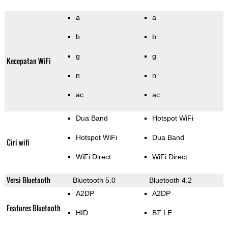
a
a
b
b
g
g
Kecepatan WiFi
n
n
ac
ac
Dua Band
Hotspot WiFi
Hotspot WiFi
Dua Band
Ciri wifi
WiFi Direct
WiFi Direct
Versi Bluetooth
Bluetooth 5.0
Bluetooth 4.2
A2DP
A2DP
Features Bluetooth
HID
BT LE