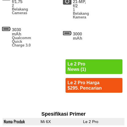
f/1.75
21-MP,
2
f/2
Belakang
1
Cameras
Belakang
Kamera
3030
mAh
3000
Qualcomm
mAh
Quick
Charge 3.0
Le 2 Pro
News (1)
Le 2 Pro Harga
$295. Pencarian
Spesifikasi Primer
Nama Produk
Mi 6X
Le 2 Pro