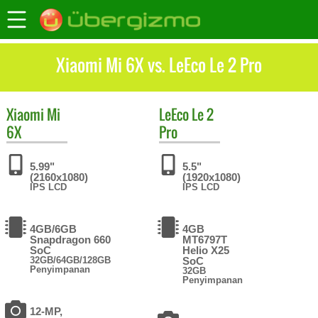
Xiaomi Mi 6X vs. LeEco Le 2 Pro
Xiaomi
Mi
LeEco
Le 2
6X
Pro
5.99"
5.5"
(2160x1080)
(1920x1080)
IPS LCD
IPS LCD
4GB/6GB
4GB
Snapdragon 660
MT6797T
SoC
Helio X25
32GB/64GB/128GB
SoC
Penyimpanan
32GB
Penyimpanan
12-MP,