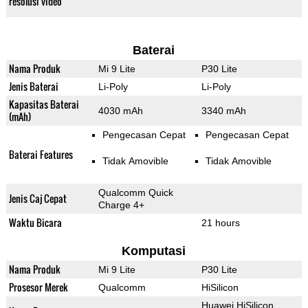
resolusi video
Baterai
Nama Produk
Mi 9 Lite
P30 Lite
Jenis Baterai
Li-Poly
Li-Poly
Kapasitas Baterai
4030 mAh
3340 mAh
(mAh)
Pengecasan Cepat
Pengecasan Cepat
Baterai Features
Tidak Amovible
Tidak Amovible
Qualcomm Quick
Jenis Caj Cepat
Charge 4+
Waktu Bicara
21 hours
Komputasi
Nama Produk
Mi 9 Lite
P30 Lite
Prosesor Merek
Qualcomm
HiSilicon
Huawei HiSilicon