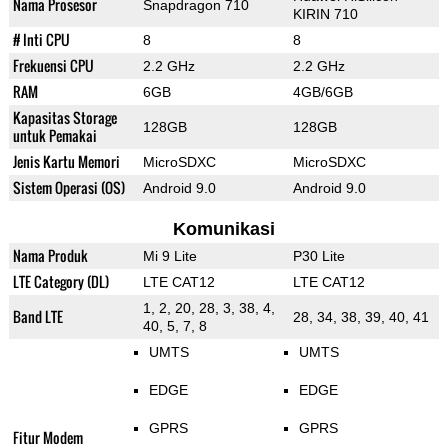
Nama Prosesor
Snapdragon 710
KIRIN 710
# Inti CPU
8
8
Frekuensi CPU
2.2 GHz
2.2 GHz
RAM
6GB
4GB/6GB
Kapasitas Storage
128GB
128GB
untuk Pemakai
Jenis Kartu Memori
MicroSDXC
MicroSDXC
Sistem Operasi (OS)
Android 9.0
Android 9.0
Komunikasi
Nama Produk
Mi 9 Lite
P30 Lite
LTE Category (DL)
LTE CAT12
LTE CAT12
1, 2, 20, 28, 3, 38, 4,
Band LTE
28, 34, 38, 39, 40, 41
40, 5, 7, 8
UMTS
UMTS
EDGE
EDGE
GPRS
GPRS
Fitur Modem