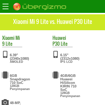
Xiaomi Mi 9 Lite vs. Huawei P30 Lite
Xiaomi
Mi
Huawei
9 Lite
P30 Lite
6.39"
6.15"
(2340x1080)
(2312x1080)
AMOLED
IPS LCD
6GB
4GB/6GB
Snapdragon
Huawei
710 SoC
HiSilicon
128GB
KIRIN 710
Penyimpanan
SoC
128GB
Penyimpanan
48-MP,