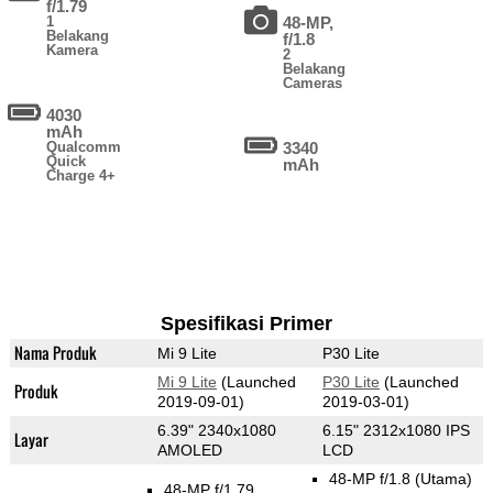
f/1.79
1
48-MP,
Belakang
f/1.8
Kamera
2
Belakang
Cameras
4030
mAh
Qualcomm
3340
Quick
mAh
Charge 4+
Spesifikasi Primer
Nama Produk
Mi 9 Lite
P30 Lite
Mi 9 Lite
(Launched
P30 Lite
(Launched
Produk
2019-09-01)
2019-03-01)
6.39" 2340x1080
6.15" 2312x1080 IPS
Layar
AMOLED
LCD
48-MP f/1.8
(Utama)
48-MP f/1.79