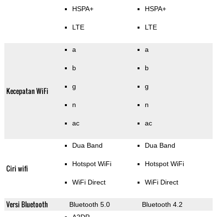
HSPA+
HSPA+
LTE
LTE
a
a
b
b
g
g
Kecepatan WiFi
n
n
ac
ac
Dua Band
Dua Band
Hotspot WiFi
Hotspot WiFi
Ciri wifi
WiFi Direct
WiFi Direct
Versi Bluetooth
Bluetooth 5.0
Bluetooth 4.2