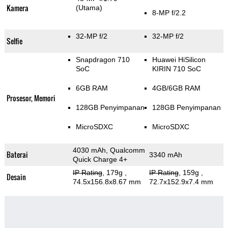
Kamera
(Utama)
8-MP f/2.2
32-MP f/2
32-MP f/2
Selfie
Snapdragon 710
Huawei HiSilicon
SoC
KIRIN 710 SoC
6GB RAM
4GB/6GB RAM
Prosesor, Memori
128GB Penyimpanan
128GB Penyimpanan
MicroSDXC
MicroSDXC
4030 mAh, Qualcomm
Baterai
3340 mAh
Quick Charge 4+
IP Rating
, 179g
,
IP Rating
, 159g
,
Desain
74.5x156.8x8.67 mm
72.7x152.9x7.4 mm