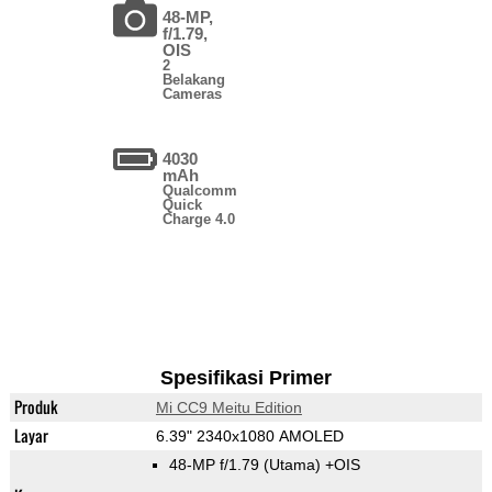
48-MP,
f/1.79,
OIS
2
Belakang
Cameras
4030
mAh
Qualcomm
Quick
Charge 4.0
Spesifikasi Primer
Produk
Mi CC9 Meitu Edition
Layar
6.39" 2340x1080 AMOLED
48-MP f/1.79
(Utama)
+OIS