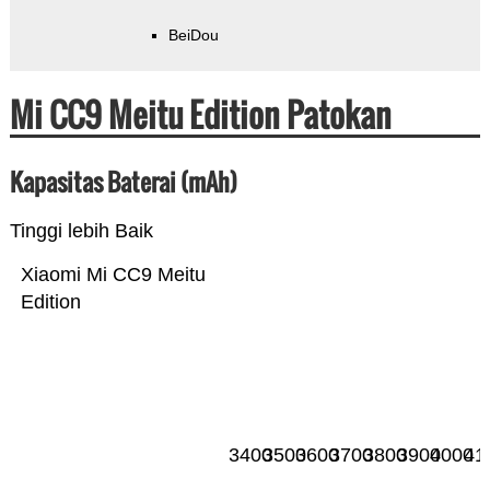
BeiDou
Mi CC9 Meitu Edition Patokan
Kapasitas Baterai (mAh)
Tinggi lebih Baik
Xiaomi Mi CC9 Meitu
Edition
3400
3500
3600
3700
3800
3900
4000
41