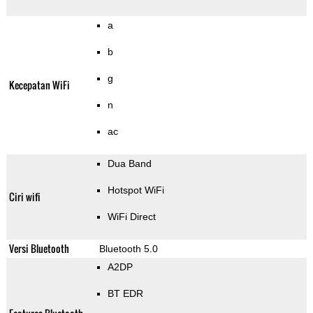
a
b
g
Kecepatan WiFi
n
ac
Dua Band
Hotspot WiFi
Ciri wifi
WiFi Direct
Versi Bluetooth
Bluetooth 5.0
A2DP
BT EDR