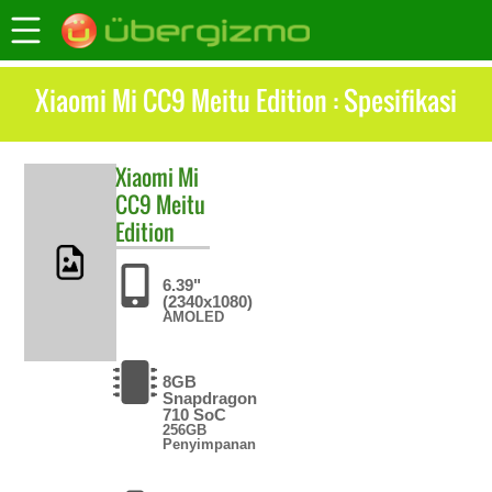
Xiaomi Mi CC9 Meitu Edition : Spesifikasi
Xiaomi
Mi
CC9 Meitu
Edition
6.39"
(2340x1080)
AMOLED
8GB
Snapdragon
710 SoC
256GB
Penyimpanan