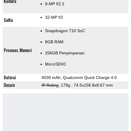
Kamera
8-MP f/2.2
32-MP f/2
Selfie
Snapdragon 710 SoC
8GB RAM
Prosesor, Memori
256GB Penyimpanan
MicroSDXC
Baterai
4030 mAh, Qualcomm Quick Charge 4.0
Desain
IP Rating
, 179g
, 74.5x156.8x8.67 mm