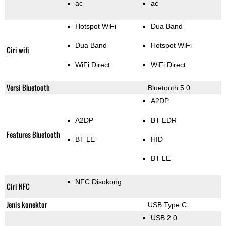
ac
ac
Hotspot WiFi
Dua Band
Dua Band
Hotspot WiFi
Ciri wifi
WiFi Direct
WiFi Direct
Versi Bluetooth
Bluetooth 5.0
A2DP
A2DP
BT EDR
Features Bluetooth
BT LE
HID
BT LE
NFC Disokong
Ciri NFC
Jenis konektor
USB Type C
USB 2.0