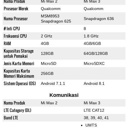
Nama Produk
Mi Max 2
Mi Max 3
Prosesor Merek
Qualcomm
Qualcomm
MSM8953
Nama Prosesor
Snapdragon 636
Snapdragon 625
# Inti CPU
8
Frekuensi CPU
2 GHz
1.8 GHz
RAM
4GB
4GB/6GB
Kapasitas Storage
128GB
64GB/128GB
untuk Pemakai
Jenis Kartu Memori
MicroSD
MicroSDXC
Kapasitas Kartu
256GB
Memori Maksimum
Sistem Operasi (OS)
Android 7.1.1
Android 8.1
Komunikasi
Nama Produk
Mi Max 2
Mi Max 3
LTE Category (DL)
LTE CAT12
Band LTE
38, 39, 40, 41
UMTS