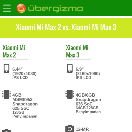
Xiaomi Mi Max 2 vs. Xiaomi Mi Max 3
Xiaomi
Mi
Xiaomi
Mi
Max 2
Max 3
6.44"
6.9"
(1920x1080)
(2160x1080)
IPS LCD
IPS LCD
4GB
4GB/6GB
MSM8953
Snapdragon
Snapdragon
636 SoC
625 SoC
64GB/128GB
Penyimpanan
128GB
Penyimpanan
12-MP,