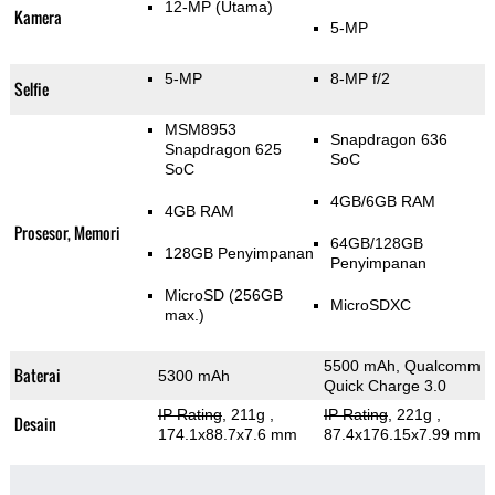
12-MP
(Utama)
Kamera
5-MP
5-MP
8-MP f/2
Selfie
MSM8953
Snapdragon 636
Snapdragon 625
SoC
SoC
4GB/6GB RAM
4GB RAM
Prosesor, Memori
64GB/128GB
128GB Penyimpanan
Penyimpanan
MicroSD (256GB
MicroSDXC
max.)
5500 mAh, Qualcomm
Baterai
5300 mAh
Quick Charge 3.0
IP Rating
, 211g
,
IP Rating
, 221g
,
Desain
174.1x88.7x7.6 mm
87.4x176.15x7.99 mm