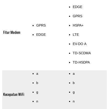
EDGE
GPRS
GPRS
HSPA+
Fitur Modem
EDGE
LTE
EV-DO A
TD-SCDMA
TD-HSDPA
a
a
b
b
g
g
Kecepatan WiFi
n
n