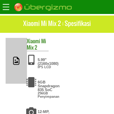
Xiaomi Mi Mix 2 : Spesifikasi
Xiaomi
Mi
Mix 2
5.99"
(2160x1080)
IPS LCD
6GB
Snapdragon
835 SoC
256GB
Penyimpanan
12-MP,