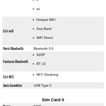
ac
Hotspot WiFi
Dua Band
Ciri wifi
WiFi Direct
Versi Bluetooth
Bluetooth 5.0
A2DP
Features Bluetooth
BT LE
NFC Disokong
Ciri NFC
Jenis konektor
USB Type C
Sim Card 0