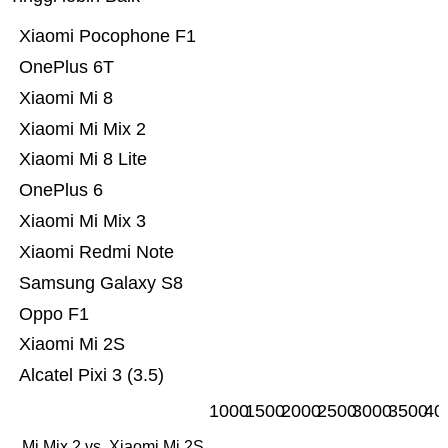
Xiaomi Pocophone F1
OnePlus 6T
Xiaomi Mi 8
Xiaomi Mi Mix 2
Xiaomi Mi 8 Lite
OnePlus 6
Xiaomi Mi Mix 3
Xiaomi Redmi Note
Samsung Galaxy S8
Oppo F1
Xiaomi Mi 2S
Alcatel Pixi 3 (3.5)
1000
1500
2000
2500
3000
3500
40
Mi Mix 2 vs. Xiaomi Mi 2S