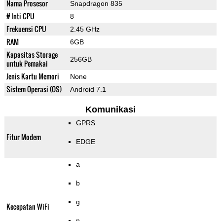
Nama Prosesor
Snapdragon 835
# Inti CPU
8
Frekuensi CPU
2.45 GHz
RAM
6GB
Kapasitas Storage
256GB
untuk Pemakai
Jenis Kartu Memori
None
Sistem Operasi (OS)
Android 7.1
Komunikasi
GPRS
Fitur Modem
EDGE
a
b
g
Kecepatan WiFi
n