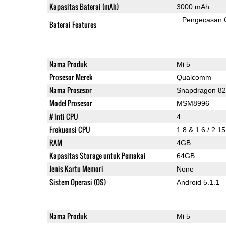
Kapasitas Baterai (mAh)
3000 mAh
Pengecasan 
Baterai Features
Nama Produk
Mi 5
Prosesor Merek
Qualcomm
Nama Prosesor
Snapdragon 8
Model Prosesor
MSM8996
# Inti CPU
4
Frekuensi CPU
1.8 & 1.6 / 2.1
RAM
4GB
Kapasitas Storage untuk Pemakai
64GB
Jenis Kartu Memori
None
Sistem Operasi (OS)
Android 5.1.1
Nama Produk
Mi 5