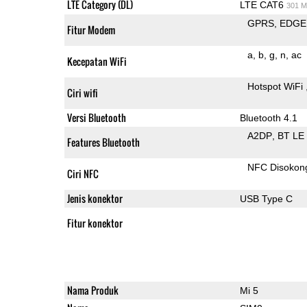
LTE Category (DL)
LTE CAT6
301 M
GPRS
EDGE
Fitur Modem
a
b
g
n
ac
Kecepatan WiFi
Hotspot WiFi
Ciri wifi
Versi Bluetooth
Bluetooth 4.1
A2DP
BT LE
Features Bluetooth
NFC Disokon
Ciri NFC
Jenis konektor
USB Type C
Fitur konektor
Nama Produk
Mi 5