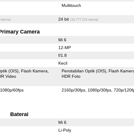
Multitouch
24 bit
 warna)
(16,777,216 warna)
Primary Camera
Mi 6
12-MP
f/1.8
Kecil
ptik (OIS)
Flash Kamera
Penstabilan Optik (OIS)
Flash Kamer
R Video
HDR Foto
1080p/60fps
2160p/30fps
1080p/30fps
720p/120f
Baterai
Mi 6
Li-Poly