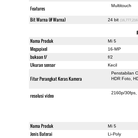
Multitouch
Features
Bit Warna (# Warna)
24 bit
(16,777,216
Nama Produk
Mi 5
Megapixel
16-MP
bukaan f/
f/2
Ukuran sensor
Kecil
Penstabilan O
Fitur Perangkat Keras Kamera
HDR Foto
HD
2160p/30fps
resolusi video
Nama Produk
Mi 5
Jenis Baterai
Li-Poly