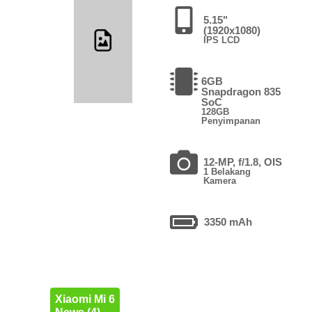
5.15"
(1920x1080)
IPS LCD
6GB
Snapdragon 835
SoC
128GB
Penyimpanan
12-MP, f/1.8, OIS
1 Belakang
Kamera
3350 mAh
Xiaomi Mi 6