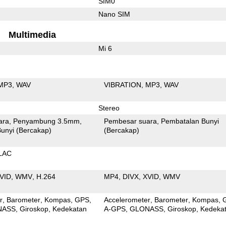
SIM0
Nano SIM
Multimedia
Mi 6
MP3
WAV
VIBRATION
MP3
WAV
Stereo
ara
Penyambung 3.5mm
Pembesar suara
Pembatalan Bunyi
unyi (Bercakap)
(Bercakap)
LAC
VID
WMV
H.264
MP4
DIVX
XVID
WMV
r
Barometer
Kompas
GPS
Accelerometer
Barometer
Kompas
NASS
Giroskop
Kedekatan
A-GPS
GLONASS
Giroskop
Kedeka