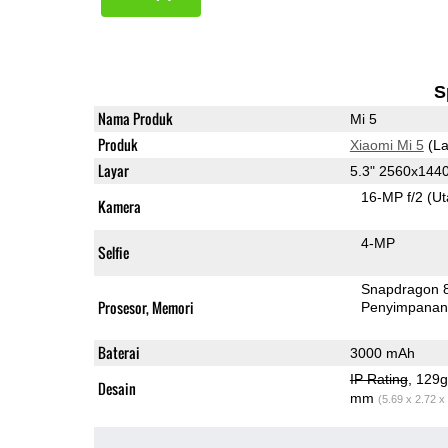
S
Nama Produk
Mi 5
Produk
Xiaomi Mi 5
(La
Layar
5.3" 2560x144
16-MP f/2
(U
Kamera
4-MP
Selfie
Snapdragon 
Prosesor, Memori
Penyimpana
Baterai
3000 mAh
IP Rating
, 129
Desain
mm
(5.69 x 2.72 x