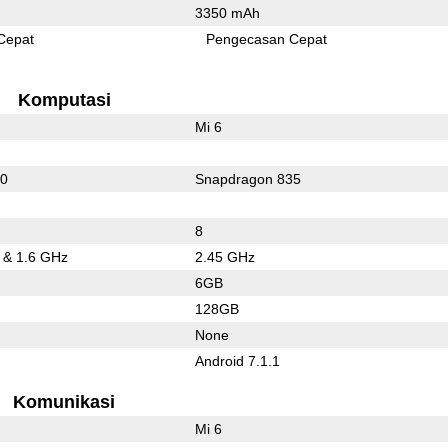
3350 mAh
Cepat
Pengecasan Cepat
Komputasi
Mi 6
20
Snapdragon 835
8
5 & 1.6 GHz
2.45 GHz
6GB
128GB
None
Android 7.1.1
Komunikasi
Mi 6