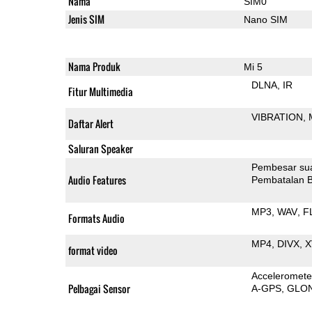
Nama
SIM0
Jenis SIM
Nano SIM
Nama Produk
Mi 5
DLNA
IR
Fitur Multimedia
VIBRATION
Daftar Alert
Saluran Speaker
Pembesar su
Audio Features
Pembatalan B
MP3
WAV
F
Formats Audio
MP4
DIVX
X
format video
Acceleromete
Pelbagai Sensor
A-GPS
GLO