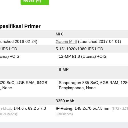
News (4)
pesifikasi Primer
Mi 6
unched 2016-02-24)
Xiaomi Mi 6
(Launched 2017-04-01)
0 IPS LCD
5.15" 1920x1080 IPS LCD
tama)
+OIS
12-MP f/1.8
(Utama)
+OIS
8-MP
820 SoC
4GB RAM
64GB
Snapdragon 835 SoC
6GB RAM
12
n
None
Penyimpanan
None
3350 mAh
g
, 144.6 x 69.2 x 7.3
IP Rating
, 145.2x70.5x7.5 mm
(4.6oz)
(5.72 x 2.7
 0.29 inches)
0.30 inches)