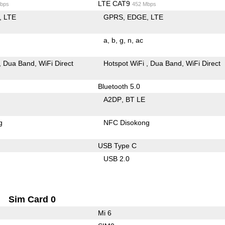
LTE CAT9
bps
452 Mbps
LTE
GPRS
EDGE
LTE
a
b
g
n
ac
Dua Band
WiFi Direct
Hotspot WiFi
Dua Band
WiFi Direct
Bluetooth 5.0
A2DP
BT LE
g
NFC Disokong
USB Type C
USB 2.0
Sim Card 0
Mi 6