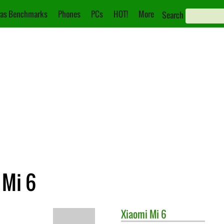
as Benchmarks
Phones
PCs
HOT!
More
Search
 Mi 6
Xiaomi
Mi 6