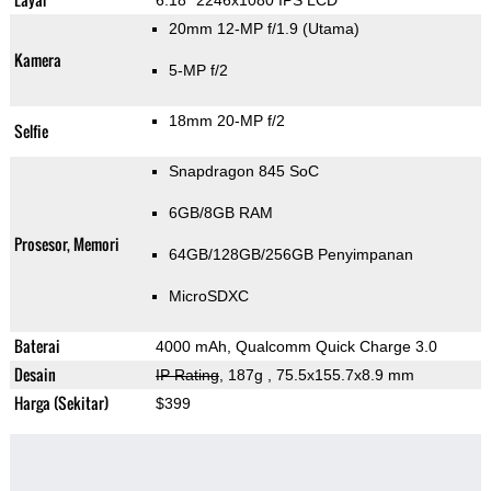
6.18" 2246x1080 IPS LCD
20mm 12-MP f/1.9
(Utama)
Kamera
5-MP f/2
18mm 20-MP f/2
Selfie
Snapdragon 845 SoC
6GB/8GB RAM
Prosesor, Memori
64GB/128GB/256GB Penyimpanan
MicroSDXC
Baterai
4000 mAh, Qualcomm Quick Charge 3.0
Desain
IP Rating
, 187g
, 75.5x155.7x8.9 mm
Harga (Sekitar)
$399