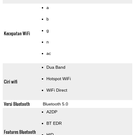
a
b
g
Kecepatan WiFi
n
ac
Dua Band
Hotspot WiFi
Ciri wifi
WiFi Direct
Versi Bluetooth
Bluetooth 5.0
A2DP
BT EDR
Features Bluetooth
HID