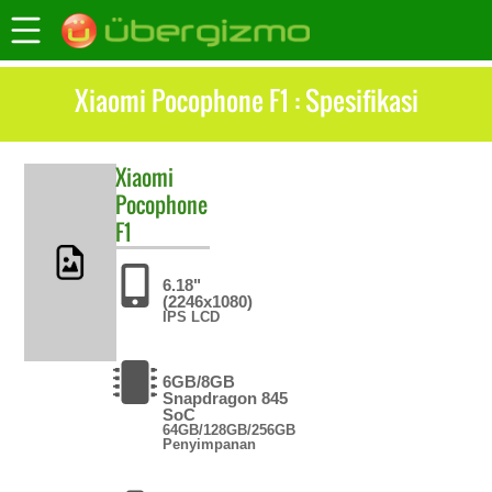
Xiaomi Pocophone F1 : Spesifikasi
Xiaomi
Pocophone
F1
6.18"
(2246x1080)
IPS LCD
6GB/8GB
Snapdragon 845
SoC
64GB/128GB/256GB
Penyimpanan