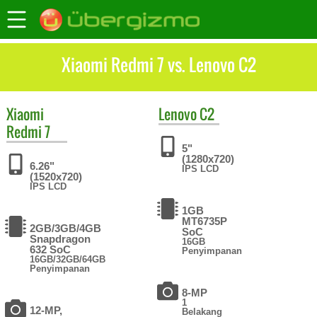
Xiaomi Redmi 7 vs. Lenovo C2
Xiaomi
Lenovo
C2
Redmi 7
5"
(1280x720)
6.26"
IPS LCD
(1520x720)
IPS LCD
1GB
MT6735P
2GB/3GB/4GB
SoC
Snapdragon
16GB
632 SoC
Penyimpanan
16GB/32GB/64GB
Penyimpanan
8-MP
1
12-MP,
Belakang