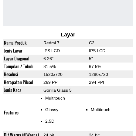
Layar
Nama Produk
Redmi 7
C2
Jenis Layar
IPS LCD
IPS LCD
Layar Diagonal
6.26"
5"
Tampilan / Tubuh
81.5%
67.5%
Resolusi
1520x720
1280x720
Kerapatan Piksel
269 PPI
294 PPI
Jenis Kaca
Gorilla Glass 5
Multitouch
Glossy
Multitouch
Features
2.5D
Bit Warna (# Warna)
24 bit
24 bit