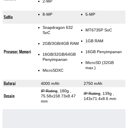
2-MP
8-MP
5-MP
Selfie
Snapdragon 632
MT6735P SoC
SoC
1GB RAM
2GB/3GB/4GB RAM
Prosesor, Memori
16GB Penyimpanan
16GB/32GB/64GB
Penyimpanan
MicroSD (32GB
max.)
MicroSDXC
Baterai
4000 mAh
2750 mAh
IP Rating
, 180g
,
IP Rating
, 139g
,
Desain
75.58x158.73x8.47
143x71.4x8.6 mm
mm