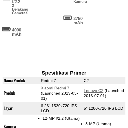
f/2.2
Kamera
2
Belakang
Cameras
2750
mAh
4000
mAh
Spesifikasi Primer
Nama Produk
Redmi 7
C2
Xiaomi Redmi 7
Lenovo C2
(Launched
Produk
(Launched 2019-03-
2016-07-01)
01)
6.26" 1520x720 IPS
Layar
5" 1280x720 IPS LCD
LCD
12-MP f/2.2
(Utama)
8-MP
(Utama)
Kamera