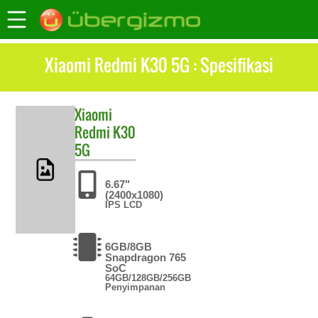
Xiaomi Redmi K30 5G : Spesifikasi
Xiaomi
Redmi K30
5G
6.67"
(2400x1080)
IPS LCD
6GB/8GB
Snapdragon 765
SoC
64GB/128GB/256GB
Penyimpanan