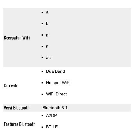
a
b
g
Kecepatan WiFi
n
ac
Dua Band
Hotspot WiFi
Ciri wifi
WiFi Direct
Versi Bluetooth
Bluetooth 5.1
A2DP
Features Bluetooth
BT LE