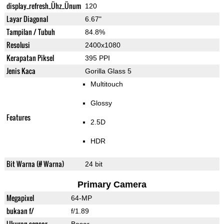
display_refresh_Ühz_Ünum
120
Layar Diagonal
6.67"
Tampilan / Tubuh
84.8%
Resolusi
2400x1080
Kerapatan Piksel
395 PPI
Jenis Kaca
Gorilla Glass 5
Multitouch
Glossy
Features
2.5D
HDR
Bit Warna (# Warna)
24 bit
Primary Camera
Megapixel
64-MP
bukaan f/
f/1.89
Ukuran sensor