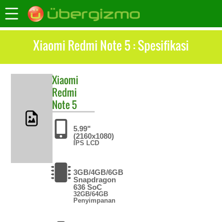
Xiaomi Redmi Note 5 : Spesifikasi
Xiaomi
Redmi
Note 5
5.99"
(2160x1080)
IPS LCD
3GB/4GB/6GB
Snapdragon
636 SoC
32GB/64GB
Penyimpanan