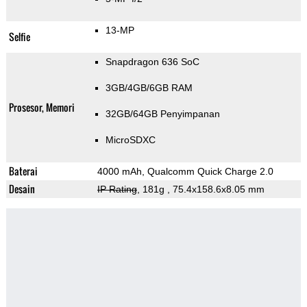
13-MP
Selfie
Snapdragon 636 SoC
3GB/4GB/6GB RAM
Prosesor, Memori
32GB/64GB Penyimpanan
MicroSDXC
Baterai
4000 mAh, Qualcomm Quick Charge 2.0
Desain
IP Rating
, 181g
, 75.4x158.6x8.05 mm