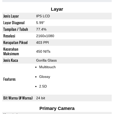
Layar
Jenis Layar
IPS LCD
Layar Diagonal
5.99"
Tampilan / Tubuh
77.4%
Resolusi
2160x1080
Kerapatan Piksel
403 PPI
Kecerahan
450 NITs
Maksimum
Jenis Kaca
Gorilla Glass
Multitouch
Glossy
Features
2.5D
Bit Warna (# Warna)
24 bit
Primary Camera