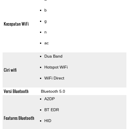
b
g
Kecepatan WiFi
n
ac
Dua Band
Hotspot WiFi
Ciri wifi
WiFi Direct
Versi Bluetooth
Bluetooth 5.0
A2DP
BT EDR
Features Bluetooth
HID