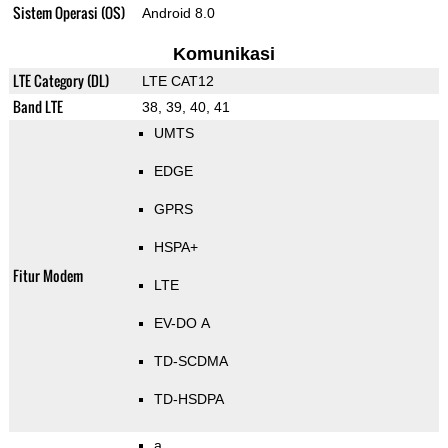
Sistem Operasi (OS)
Android 8.0
Komunikasi
LTE Category (DL)
LTE CAT12
Band LTE
38, 39, 40, 41
UMTS
EDGE
GPRS
HSPA+
Fitur Modem
LTE
EV-DO A
TD-SCDMA
TD-HSDPA
a