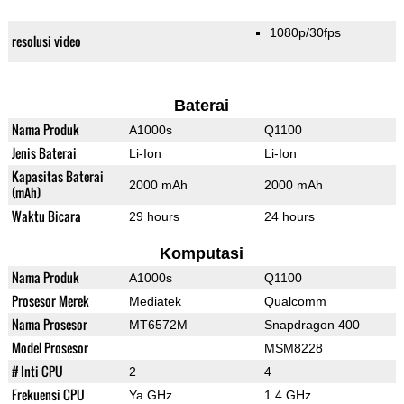
1080p/30fps
resolusi video
Baterai
Nama Produk
A1000s
Q1100
Jenis Baterai
Li-Ion
Li-Ion
Kapasitas Baterai
2000 mAh
2000 mAh
(mAh)
Waktu Bicara
29 hours
24 hours
Komputasi
Nama Produk
A1000s
Q1100
Prosesor Merek
Mediatek
Qualcomm
Nama Prosesor
MT6572M
Snapdragon 400
Model Prosesor
MSM8228
# Inti CPU
2
4
Frekuensi CPU
Ya GHz
1.4 GHz