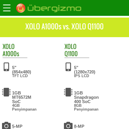
XOLO A1000s vs. XOLO Q1100
XOLO
XOLO
A1000s
Q1100
5"
5"
(854x480)
(1280x720)
TFT LCD
IPS LCD
1GB
1GB
MT6572M
Snapdragon
SoC
400 SoC
4GB
8GB
Penyimpanan
Penyimpanan
5-MP
8-MP