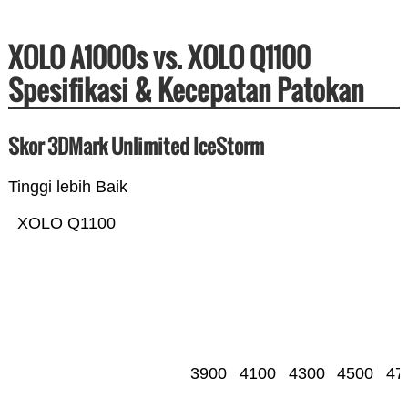
XOLO A1000s vs. XOLO Q1100
Spesifikasi & Kecepatan Patokan
Skor 3DMark Unlimited IceStorm
Tinggi lebih Baik
XOLO Q1100
3900
4100
4300
4500
47