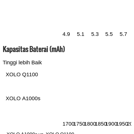
4.9
5.1
5.3
5.5
5.7
Kapasitas Baterai (mAh)
Tinggi lebih Baik
XOLO Q1100
XOLO A1000s
1700
1750
1800
1850
1900
1950
20