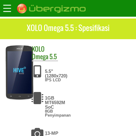
XOLO Omega 5.5 : Spesifikasi
XOLO
Omega 5.5
5.5"
(1280x720)
IPS LCD
1GB
MT6592M
SoC
8GB
Penyimpanan
13-MP