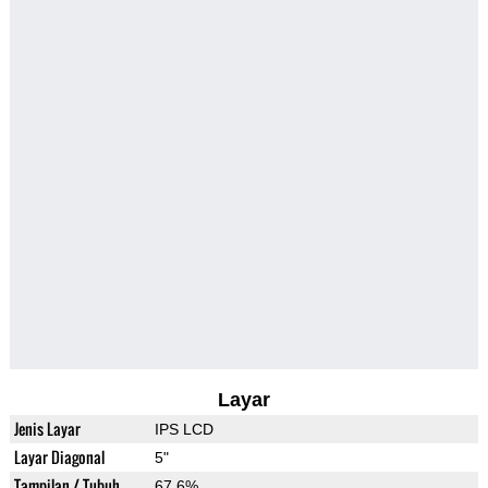
Layar
Jenis Layar
IPS LCD
Layar Diagonal
5"
Tampilan / Tubuh
67.6%