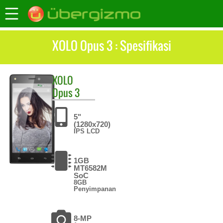
XOLO Opus 3 : Spesifikasi
XOLO
Opus 3
5"
(1280x720)
IPS LCD
1GB
MT6582M
SoC
8GB
Penyimpanan
8-MP