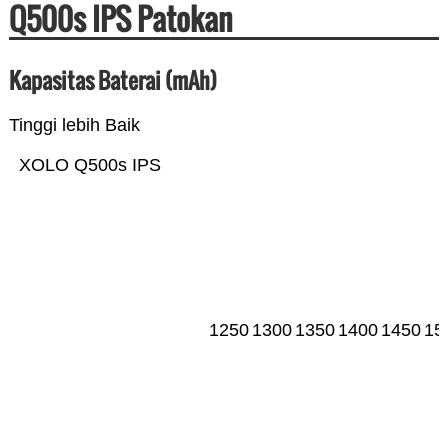
Q500s IPS Patokan
Kapasitas Baterai (mAh)
Tinggi lebih Baik
XOLO Q500s IPS
1250
1300
1350
1400
1450
15