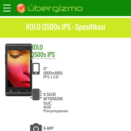
XOLO Q500s IPS : Spesifikasi
XOLO
Q500s IPS
4"
(800x480)
IPS LCD
0.5GB
MT6582M
SoC
4GB
Penyimpanan
5-MP