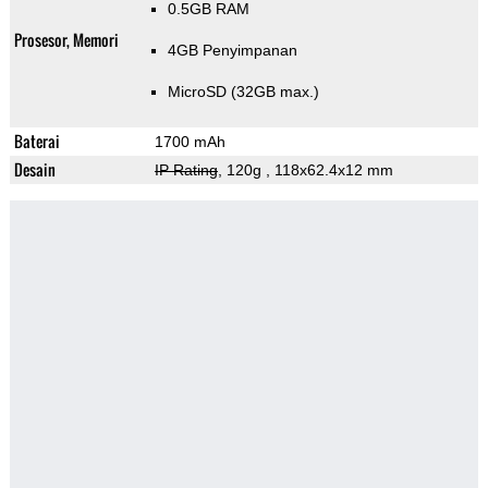
0.5GB RAM
Prosesor, Memori
4GB Penyimpanan
MicroSD (32GB max.)
Baterai
1700 mAh
Desain
IP Rating
, 120g
, 118x62.4x12 mm