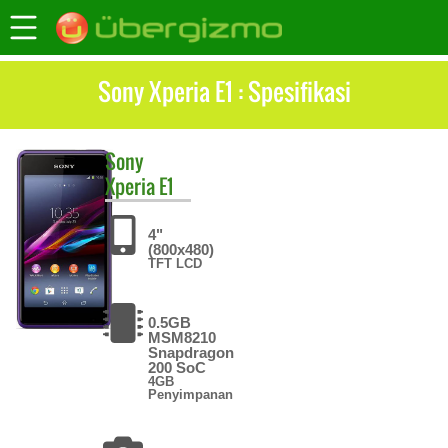
Sony Xperia E1 : Spesifikasi
Sony
Xperia E1
4"
(800x480)
TFT LCD
0.5GB
MSM8210
Snapdragon
200 SoC
4GB
Penyimpanan