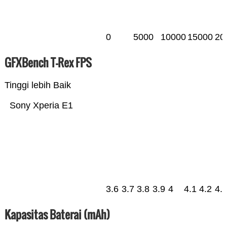
0
5000
10000
15000
20
GFXBench T-Rex FPS
Tinggi lebih Baik
Sony Xperia E1
3.6
3.7
3.8
3.9
4
4.1
4.2
4.
Kapasitas Baterai (mAh)