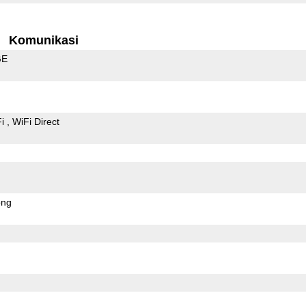
Komunikasi
GE
Fi
WiFi Direct
ong