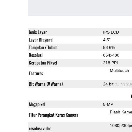
Jenis Layar
IPS LCD
Layar Diagonal
4.5"
Tampilan / Tubuh
58.6%
Resolusi
854x480
Kerapatan Piksel
218 PPI
Multitouch
Features
Bit Warna (# Warna)
24 bit
(16,777,216
Megapixel
5-MP
Flash Kame
Fitur Perangkat Keras Kamera
1080p/30fp
resolusi video