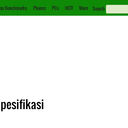
as Benchmarks
Phones
PCs
HOT!
More
Search
pesifikasi