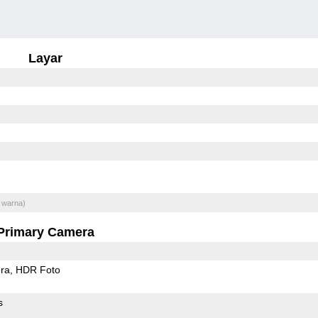
Layar
 warna)
Primary Camera
ra
HDR Foto
s