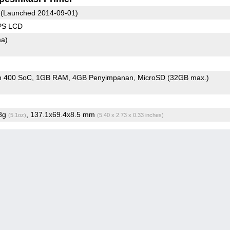
(Launched 2014-09-01)
IPS LCD
ma)
n 400 SoC
1GB RAM
4GB Penyimpanan
MicroSD (32GB max.)
.8g
, 137.1x69.4x8.5 mm
(5.1oz)
(5.40 x 2.73 x 0.33 inches)