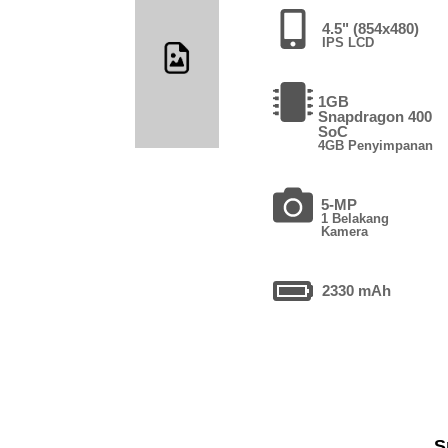
4.5" (854x480)
IPS LCD
1GB
Snapdragon 400
SoC
4GB Penyimpanan
5-MP
1 Belakang
Kamera
2330 mAh
S