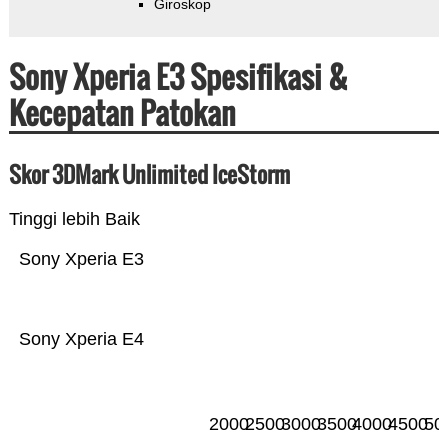
Giroskop
Sony Xperia E3 Spesifikasi &
Kecepatan Patokan
Skor 3DMark Unlimited IceStorm
Tinggi lebih Baik
Sony Xperia E3
Sony Xperia E4
2000
2500
3000
3500
4000
4500
50