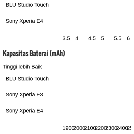
BLU Studio Touch
Sony Xperia E4
3.5
4
4.5
5
5.5
6
Kapasitas Baterai (mAh)
Tinggi lebih Baik
BLU Studio Touch
Sony Xperia E3
Sony Xperia E4
1900
2000
2100
2200
2300
2400
25