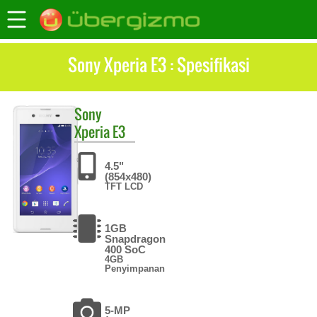
Sony Xperia E3 : Spesifikasi
Sony
Xperia E3
4.5"
(854x480)
TFT LCD
1GB
Snapdragon
400 SoC
4GB
Penyimpanan
5-MP