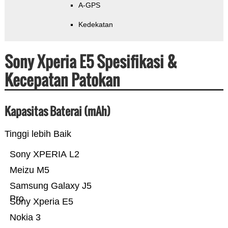
A-GPS
Kedekatan
Sony Xperia E5 Spesifikasi &
Kecepatan Patokan
Kapasitas Baterai (mAh)
Tinggi lebih Baik
Sony XPERIA L2
Meizu M5
Samsung Galaxy J5
Pro
Sony Xperia E5
Nokia 3