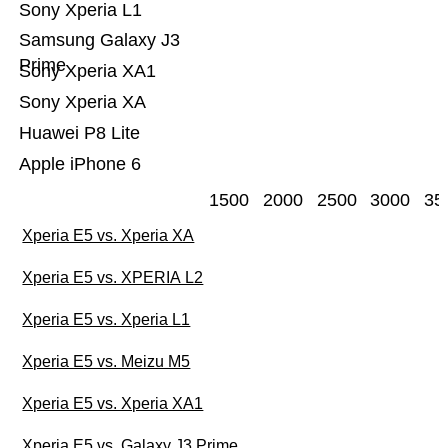
Sony Xperia L1
Samsung Galaxy J3
Prime
Sony Xperia XA1
Sony Xperia XA
Huawei P8 Lite
Apple iPhone 6
1500
2000
2500
3000
35
Xperia E5 vs. Xperia XA
Xperia E5 vs. XPERIA L2
Xperia E5 vs. Xperia L1
Xperia E5 vs. Meizu M5
Xperia E5 vs. Xperia XA1
Xperia E5 vs. Galaxy J3 Prime