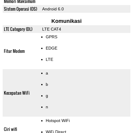
Memori Maksimum
Sistem Operasi (OS)
Android 6.0
Komunikasi
LTE Category (DL)
LTE CAT4
GPRS
EDGE
Fitur Modem
LTE
a
b
Kecepatan WiFi
g
n
Hotspot WiFi
Ciri wifi
WiFi Direct