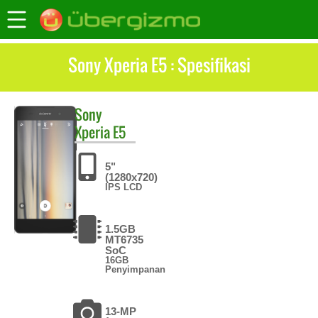
Sony Xperia E5 : Spesifikasi
Sony
Xperia E5
5"
(1280x720)
IPS LCD
1.5GB
MT6735
SoC
16GB
Penyimpanan
13-MP