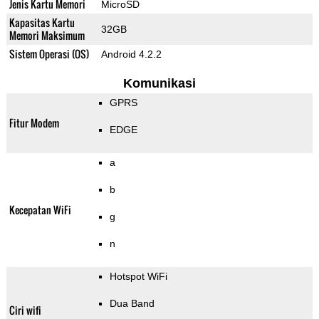
Jenis Kartu Memori
MicroSD
Kapasitas Kartu
32GB
Memori Maksimum
Sistem Operasi (OS)
Android 4.2.2
Komunikasi
GPRS
Fitur Modem
EDGE
a
b
Kecepatan WiFi
g
n
Hotspot WiFi
Dua Band
Ciri wifi