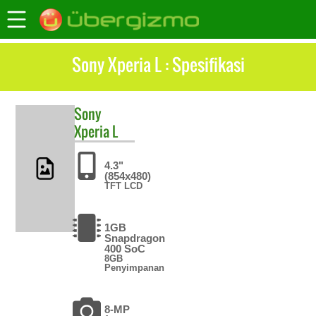
Sony Xperia L : Spesifikasi
Sony
Xperia L
4.3"
(854x480)
TFT LCD
1GB
Snapdragon
400 SoC
8GB
Penyimpanan
8-MP