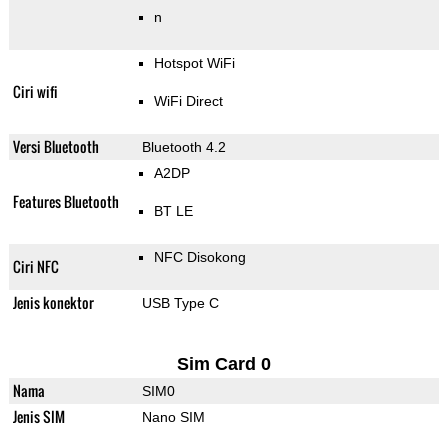
n
Hotspot WiFi
Ciri wifi
WiFi Direct
Versi Bluetooth
Bluetooth 4.2
A2DP
Features Bluetooth
BT LE
NFC Disokong
Ciri NFC
Jenis konektor
USB Type C
Sim Card 0
Nama
SIM0
Jenis SIM
Nano SIM