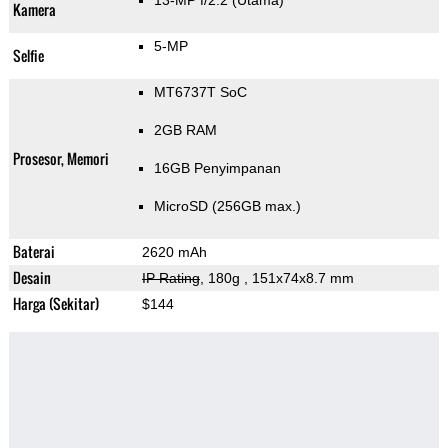
13-MP f/2.2
(Utama)
Kamera
5-MP
Selfie
MT6737T SoC
2GB RAM
Prosesor, Memori
16GB Penyimpanan
MicroSD (256GB max.)
Baterai
2620 mAh
Desain
IP Rating
, 180g
, 151x74x8.7 mm
Harga (Sekitar)
$144