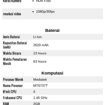
Keras Kamera
HDR Foto
1080p/30fps
resolusi video
Baterai
Jenis Baterai
Li-Ion
Kapasitas Baterai
2620 mAh
(mAh)
Waktu Bicara
13 hours
Waktu Pemutaran
63 hours
Musik
Komputasi
Prosesor Merek
Mediatek
Nama Prosesor
MT6737T
# Inti CPU
4
Frekuensi CPU
1.45 GHz
RAM
2GB