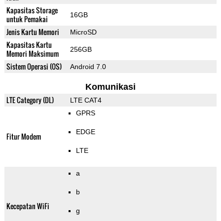
Kapasitas Storage
16GB
untuk Pemakai
Jenis Kartu Memori
MicroSD
Kapasitas Kartu
256GB
Memori Maksimum
Sistem Operasi (OS)
Android 7.0
Komunikasi
LTE Category (DL)
LTE CAT4
GPRS
EDGE
Fitur Modem
LTE
a
b
Kecepatan WiFi
g