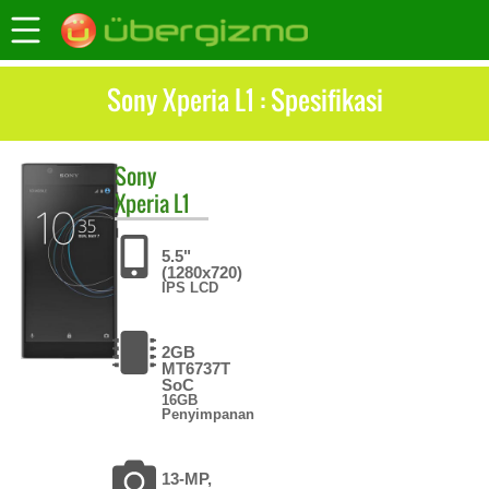
Sony Xperia L1 : Spesifikasi
Sony
Xperia L1
5.5"
(1280x720)
IPS LCD
2GB
MT6737T
SoC
16GB
Penyimpanan
13-MP,