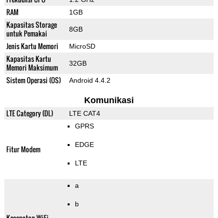
RAM
1GB
Kapasitas Storage
8GB
untuk Pemakai
Jenis Kartu Memori
MicroSD
Kapasitas Kartu
32GB
Memori Maksimum
Sistem Operasi (OS)
Android 4.4.2
Komunikasi
LTE Category (DL)
LTE CAT4
GPRS
EDGE
Fitur Modem
LTE
a
b
Kecepatan WiFi