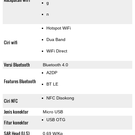
g
n
Hotspot WiFi
Dua Band
Ciri wifi
WiFi Direct
Versi Bluetooth
Bluetooth 4.0
A2DP
Features Bluetooth
BT LE
NFC Disokong
Ciri NFC
Jenis konektor
Micro USB
USB OTG
Fitur konektor
SAR Head (U.S)
0.69 W/Kg