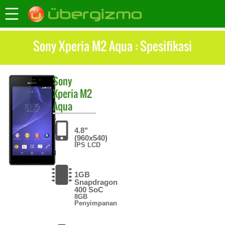
Sony Xperia M2 Aqua : Spesifikasi
Sony
Xperia M2
Aqua
4.8"
(960x540)
IPS LCD
1GB
Snapdragon
400 SoC
8GB
Penyimpanan