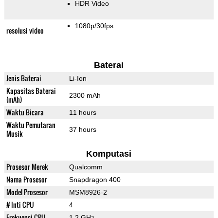
HDR Video
1080p/30fps
resolusi video
Baterai
Jenis Baterai
Li-Ion
Kapasitas Baterai
2300 mAh
(mAh)
Waktu Bicara
11 hours
Waktu Pemutaran
37 hours
Musik
Komputasi
Prosesor Merek
Qualcomm
Nama Prosesor
Snapdragon 400
Model Prosesor
MSM8926-2
# Inti CPU
4
Frekuensi CPU
1.2 GHz