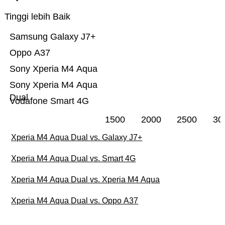
Tinggi lebih Baik
Samsung Galaxy J7+
Oppo A37
Sony Xperia M4 Aqua
Sony Xperia M4 Aqua
Dual
Vodafone Smart 4G
1500
2000
2500
30
Xperia M4 Aqua Dual vs. Galaxy J7+
Xperia M4 Aqua Dual vs. Smart 4G
Xperia M4 Aqua Dual vs. Xperia M4 Aqua
Xperia M4 Aqua Dual vs. Oppo A37