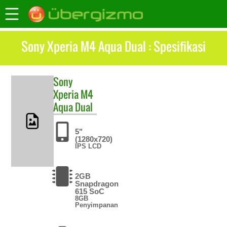
Sony Xperia M4 Aqua Dual : Spesifikasi
Sony
Xperia M4
Aqua Dual
5"
(1280x720)
IPS LCD
2GB
Snapdragon
615 SoC
8GB
Penyimpanan