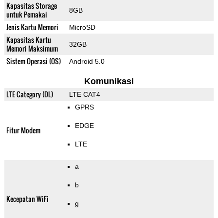
Kapasitas Storage
8GB
untuk Pemakai
Jenis Kartu Memori
MicroSD
Kapasitas Kartu
32GB
Memori Maksimum
Sistem Operasi (OS)
Android 5.0
Komunikasi
LTE Category (DL)
LTE CAT4
GPRS
EDGE
Fitur Modem
LTE
a
b
Kecepatan WiFi
g