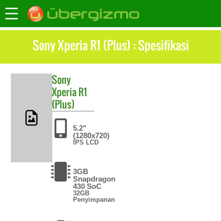
Sony Xperia R1 (Plus) : Spesifikasi
Sony
Xperia R1
(Plus)
5.2"
(1280x720)
IPS LCD
3GB
Snapdragon
430 SoC
32GB
Penyimpanan