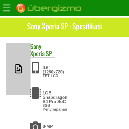
Sony Xperia SP : Spesifikasi
Sony
Xperia SP
4.6"
(1280x720)
TFT LCD
1GB
Snapdragon
S4 Pro SoC
8GB
Penyimpanan
8-MP