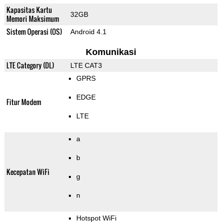
Kapasitas Kartu
32GB
Memori Maksimum
Sistem Operasi (OS)
Android 4.1
Komunikasi
LTE Category (DL)
LTE CAT3
GPRS
EDGE
Fitur Modem
LTE
a
b
Kecepatan WiFi
g
n
Hotspot WiFi