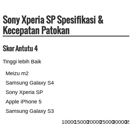
Sony Xperia SP Spesifikasi &
Kecepatan Patokan
Skor Antutu 4
Tinggi lebih Baik
Meizu m2
Samsung Galaxy S4
Sony Xperia SP
Apple iPhone 5
Samsung Galaxy S3
10000
15000
20000
25000
30000
35