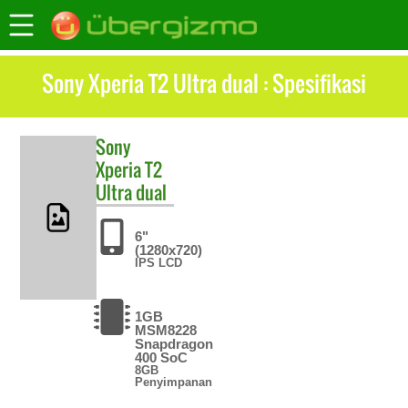
Sony Xperia T2 Ultra dual : Spesifikasi
Sony
Xperia T2
Ultra dual
6"
(1280x720)
IPS LCD
1GB
MSM8228
Snapdragon
400 SoC
8GB
Penyimpanan