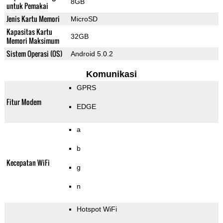
8GB
untuk Pemakai
Jenis Kartu Memori
MicroSD
Kapasitas Kartu
32GB
Memori Maksimum
Sistem Operasi (OS)
Android 5.0.2
Komunikasi
GPRS
Fitur Modem
EDGE
a
b
Kecepatan WiFi
g
n
Hotspot WiFi