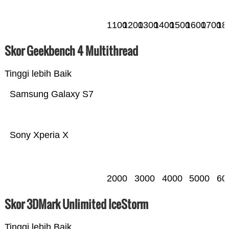
1100
1200
1300
1400
1500
1600
1700
18
Skor Geekbench 4 Multithread
Tinggi lebih Baik
Samsung Galaxy S7
Sony Xperia X
2000
3000
4000
5000
60
Skor 3DMark Unlimited IceStorm
Tinggi lebih Baik