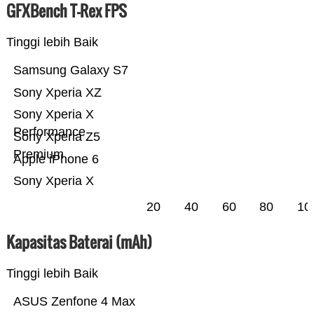
GFXBench T-Rex FPS
Tinggi lebih Baik
Samsung Galaxy S7
Sony Xperia XZ
Sony Xperia X
Performance
Sony Xperia Z5
Premium
Apple iPhone 6
Sony Xperia X
20
40
60
80
10
Kapasitas Baterai (mAh)
Tinggi lebih Baik
ASUS Zenfone 4 Max