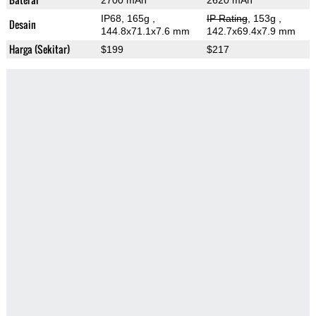
2700 mAh
2620 mAh
IP68, 165g
,
IP Rating
, 153g
,
Desain
144.8x71.1x7.6 mm
142.7x69.4x7.9 mm
Harga (Sekitar)
$199
$217