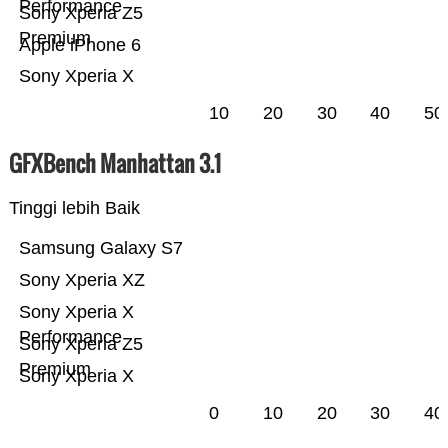
Performance
Sony Xperia Z5
Premium
Apple iPhone 6
Sony Xperia X
10
20
30
40
50
GFXBench Manhattan 3.1
Tinggi lebih Baik
Samsung Galaxy S7
Sony Xperia XZ
Sony Xperia X
Performance
Sony Xperia Z5
Premium
Sony Xperia X
0
10
20
30
40