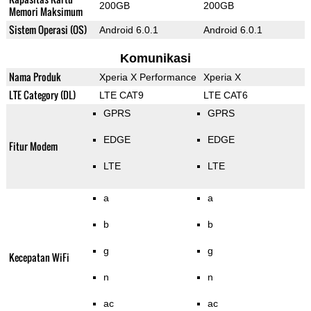
200GB
200GB
Memori Maksimum
Sistem Operasi (OS)
Android 6.0.1
Android 6.0.1
Komunikasi
Nama Produk
Xperia X Performance
Xperia X
LTE Category (DL)
LTE CAT9
LTE CAT6
GPRS
GPRS
EDGE
EDGE
Fitur Modem
LTE
LTE
a
a
b
b
g
g
Kecepatan WiFi
n
n
ac
ac