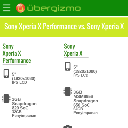
Sony Xperia X Performance vs. Sony Xperia X
Sony
Sony
Xperia X
Xperia X
Performance
5"
(1920x1080)
5"
IPS LCD
(1920x1080)
IPS LCD
3GB
MSM8956
3GB
Snapdragon
Snapdragon
650 SoC
820 SoC
64GB
32GB
Penyimpanan
Penyimpanan