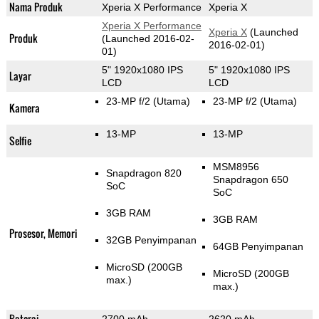
Nama Produk
Xperia X Performance
Xperia X
Xperia X Performance
Xperia X
(Launched
Produk
(Launched 2016-02-
2016-02-01)
01)
5" 1920x1080 IPS
5" 1920x1080 IPS
Layar
LCD
LCD
23-MP f/2
(Utama)
23-MP f/2
(Utama)
Kamera
13-MP
13-MP
Selfie
MSM8956
Snapdragon 820
Snapdragon 650
SoC
SoC
3GB RAM
3GB RAM
Prosesor, Memori
32GB Penyimpanan
64GB Penyimpanan
MicroSD (200GB
MicroSD (200GB
max.)
max.)
Baterai