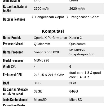
Jenis Baterai
Li-Ion
Li-Ion
Kapasitas Baterai
2700 mAh
2620 mAh
(mAh)
Pengecasan Cepat
Pengecasan Cepat
Baterai Features
Komputasi
Nama Produk
Xperia X Performance
Xperia X
Prosesor Merek
Qualcomm
Qualcomm
MSM8956
Nama Prosesor
Snapdragon 820
Snapdragon 650
Model Prosesor
MSM8996
# Inti CPU
4
6
dual-core 1.8 & quad-
Frekuensi CPU
2x2.15 & 2x1.6 GHz
core 1.4 GHz
RAM
3GB
3GB
Kapasitas Storage
32GB
64GB
untuk Pemakai
Jenis Kartu Memori
MicroSD
MicroSD
Kapasitas Kartu