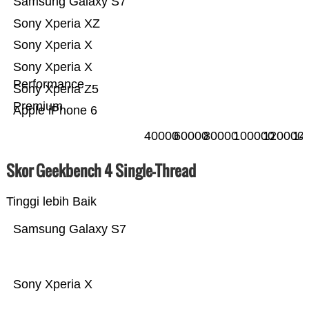
Samsung Galaxy S7
Sony Xperia XZ
Sony Xperia X
Sony Xperia X
Performance
Sony Xperia Z5
Premium
Apple iPhone 6
40000
60000
80000
100000
120000
14
Skor Geekbench 4 Single-Thread
Tinggi lebih Baik
Samsung Galaxy S7
Sony Xperia X