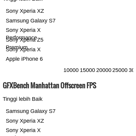
Sony Xperia XZ
Samsung Galaxy S7
Sony Xperia X
Performance
Sony Xperia Z5
Premium
Sony Xperia X
Apple iPhone 6
10000
15000
20000
25000
30
GFXBench Manhattan Offscreen FPS
Tinggi lebih Baik
Samsung Galaxy S7
Sony Xperia XZ
Sony Xperia X