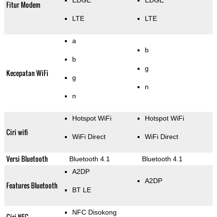
EDGE
EDGE
Fitur Modem
LTE
LTE
a
b
b
g
Kecepatan WiFi
g
n
n
Hotspot WiFi
Hotspot WiFi
Ciri wifi
WiFi Direct
WiFi Direct
Versi Bluetooth
Bluetooth 4.1
Bluetooth 4.1
A2DP
A2DP
Features Bluetooth
BT LE
NFC Disokong
Ciri NFC