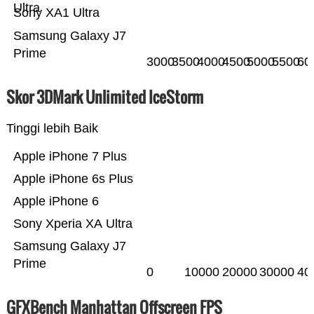
Ultra
Sony XA1 Ultra
Samsung Galaxy J7
Prime
3000
3500
4000
4500
5000
5500
60
Skor 3DMark Unlimited IceStorm
Tinggi lebih Baik
Apple iPhone 7 Plus
Apple iPhone 6s Plus
Apple iPhone 6
Sony Xperia XA Ultra
Samsung Galaxy J7
Prime
0
10000
20000
30000
40
GFXBench Manhattan Offscreen FPS