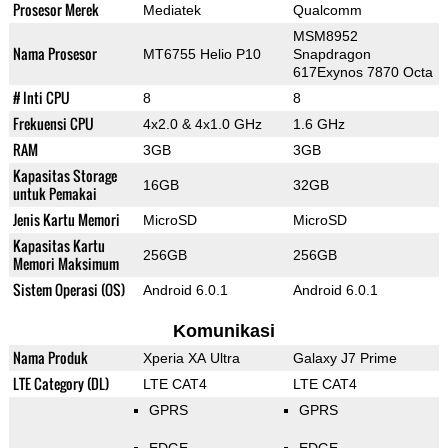
Prosesor Merek
Mediatek
Qualcomm
MSM8952
Nama Prosesor
MT6755 Helio P10
Snapdragon
617Exynos 7870 Octa
# Inti CPU
8
8
Frekuensi CPU
4x2.0 & 4x1.0 GHz
1.6 GHz
RAM
3GB
3GB
Kapasitas Storage
16GB
32GB
untuk Pemakai
Jenis Kartu Memori
MicroSD
MicroSD
Kapasitas Kartu
256GB
256GB
Memori Maksimum
Sistem Operasi (OS)
Android 6.0.1
Android 6.0.1
Komunikasi
Nama Produk
Xperia XA Ultra
Galaxy J7 Prime
LTE Category (DL)
LTE CAT4
LTE CAT4
GPRS
GPRS