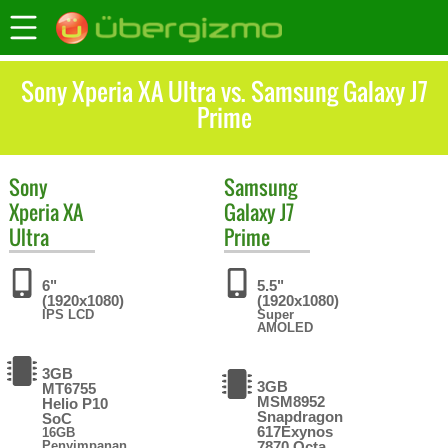
Sony Xperia XA Ultra vs. Samsung Galaxy J7
Prime
Sony
Samsung
Xperia XA
Galaxy J7
Ultra
Prime
6"
5.5"
(1920x1080)
(1920x1080)
IPS LCD
Super
AMOLED
3GB
3GB
MT6755
MSM8952
Helio P10
Snapdragon
SoC
617Exynos
16GB
Penyimpanan
7870 Octa