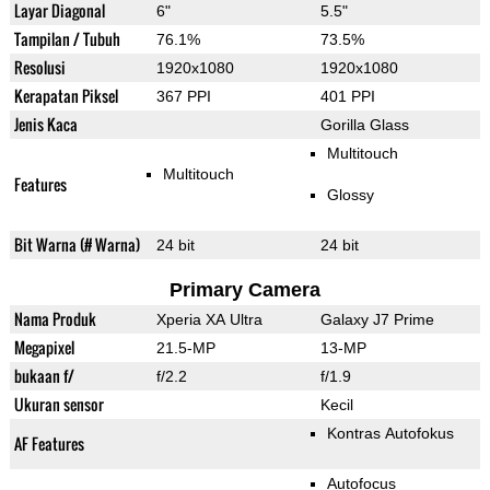
Layar Diagonal
6"
5.5"
Tampilan / Tubuh
76.1%
73.5%
Resolusi
1920x1080
1920x1080
Kerapatan Piksel
367 PPI
401 PPI
Jenis Kaca
Gorilla Glass
Multitouch
Multitouch
Features
Glossy
Bit Warna (# Warna)
24 bit
24 bit
Primary Camera
Nama Produk
Xperia XA Ultra
Galaxy J7 Prime
Megapixel
21.5-MP
13-MP
bukaan f/
f/2.2
f/1.9
Ukuran sensor
Kecil
Kontras Autofokus
AF Features
Autofocus