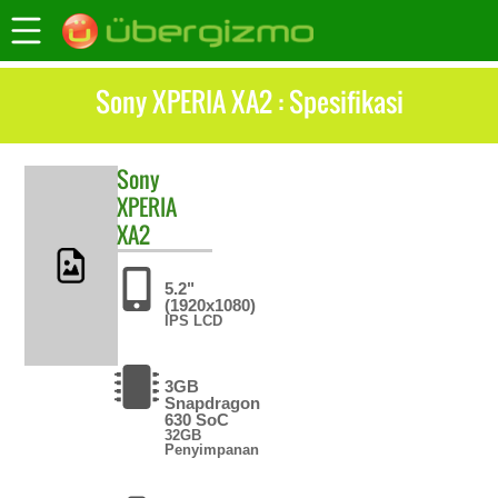
Sony XPERIA XA2 : Spesifikasi
Sony
XPERIA
XA2
5.2"
(1920x1080)
IPS LCD
3GB
Snapdragon
630 SoC
32GB
Penyimpanan