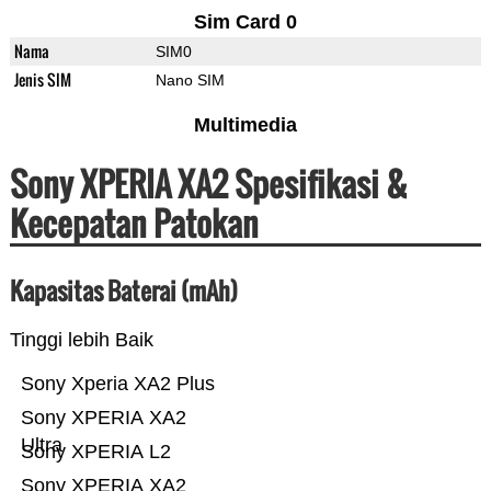
Sim Card 0
Nama
SIM0
Jenis SIM
Nano SIM
Multimedia
Sony XPERIA XA2 Spesifikasi &
Kecepatan Patokan
Kapasitas Baterai (mAh)
Tinggi lebih Baik
Sony Xperia XA2 Plus
Sony XPERIA XA2
Ultra
Sony XPERIA L2
Sony XPERIA XA2