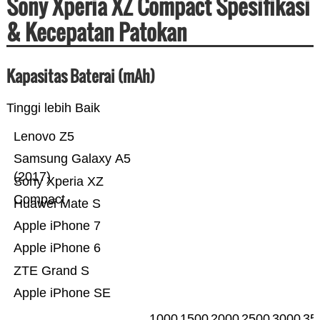
Sony Xperia XZ Compact Spesifikasi
& Kecepatan Patokan
Kapasitas Baterai (mAh)
Tinggi lebih Baik
Lenovo Z5
Samsung Galaxy A5
(2017)
Sony Xperia XZ
Compact
Huawei Mate S
Apple iPhone 7
Apple iPhone 6
ZTE Grand S
Apple iPhone SE
1000
1500
2000
2500
3000
35