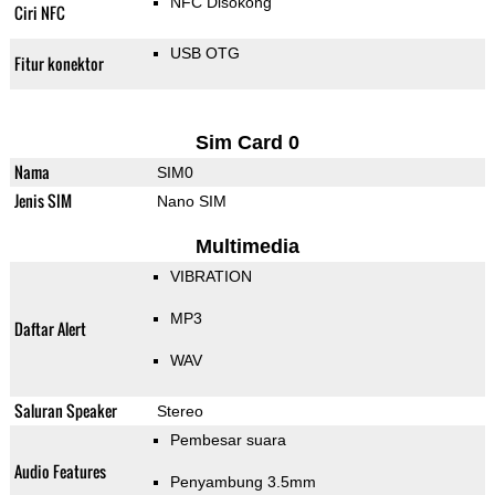
NFC Disokong
Ciri NFC
USB OTG
Fitur konektor
Sim Card 0
Nama
SIM0
Jenis SIM
Nano SIM
Multimedia
VIBRATION
MP3
Daftar Alert
WAV
Saluran Speaker
Stereo
Pembesar suara
Audio Features
Penyambung 3.5mm