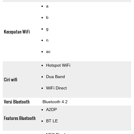
a
b
g
Kecepatan WiFi
n
ac
Hotspot WiFi
Dua Band
Ciri wifi
WiFi Direct
Versi Bluetooth
Bluetooth 4.2
A2DP
Features Bluetooth
BT LE