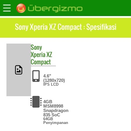
Sony Xperia XZ Compact : Spesifikasi
Sony
Xperia XZ
Compact
4.6"
(1280x720)
IPS LCD
4GB
MSM8998
Snapdragon
835 SoC
64GB
Penyimpanan