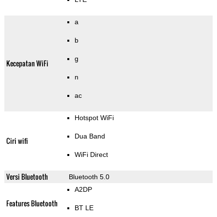
a
b
g
Kecepatan WiFi
n
ac
Hotspot WiFi
Dua Band
Ciri wifi
WiFi Direct
Versi Bluetooth
Bluetooth 5.0
A2DP
Features Bluetooth
BT LE