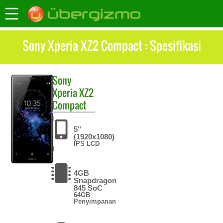
Sony Xperia XZ2 Compact : Spesifikasi
Sony
Xperia XZ2
Compact
5"
(1920x1080)
IPS LCD
4GB
Snapdragon
845 SoC
64GB
Penyimpanan