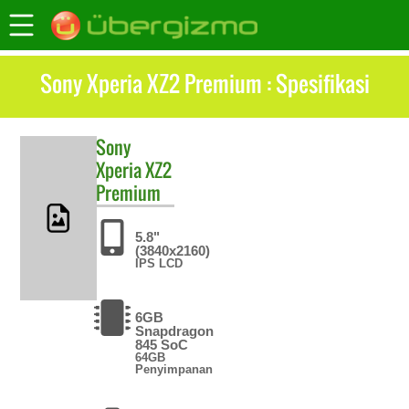
Sony Xperia XZ2 Premium : Spesifikasi
Sony
Xperia XZ2
Premium
5.8"
(3840x2160)
IPS LCD
6GB
Snapdragon
845 SoC
64GB
Penyimpanan