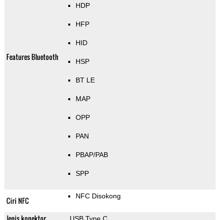
HDP
HFP
HID
Features Bluetooth
HSP
BT LE
MAP
OPP
PAN
PBAP/PAB
SPP
NFC Disokong
Ciri NFC
Jenis konektor
USB Type C