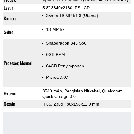
Xperia XZ2 Premium
(Launched 2018-04-01)
Layar
5.8" 3840x2160 IPS LCD
25mm 19-MP f/1.8
(Utama)
Kamera
13-MP f/2
Selfie
Snapdragon 845 SoC
6GB RAM
Prosesor, Memori
64GB Penyimpanan
MicroSDXC
3540 mAh, Pengisian Nirkabel, Qualcomm
Baterai
Quick Charge 3.0
Desain
IP65, 236g
, 80x158x11.9 mm