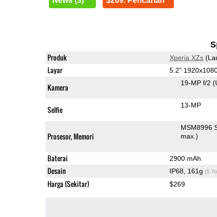
News (3)
$269. Pencarian
S
Produk
Xperia XZs
(La
Layar
5.2" 1920x108
19-MP f/2
(
Kamera
13-MP
Selfie
MSM8996 S
Prosesor, Memori
max.)
Baterai
2900 mAh
Desain
IP68, 161g
(5.7o
Harga (Sekitar)
$269