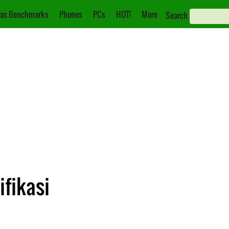
as Benchmarks
Phones
PCs
HOT!
More
Search
ifikasi