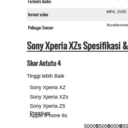
Formats Audio
MP4
XVID
format video
Accelerome
Pelbagai Sensor
Sony Xperia XZs Spesifikasi 
Skor Antutu 4
Tinggi lebih Baik
Sony Xperia XZ
Sony Xperia XZs
Sony Xperia Z5
Premium
Apple iPhone 6s
50000
55000
60000
65