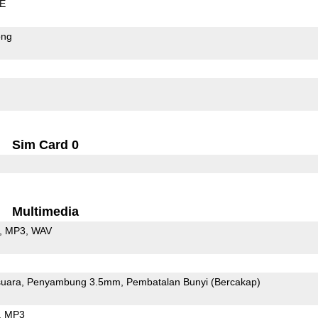
LE
ong
Sim Card 0
Multimedia
MP3
WAV
uara
Penyambung 3.5mm
Pembatalan Bunyi (Bercakap)
MP3