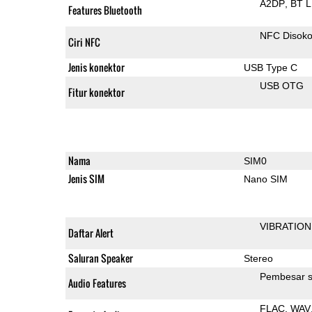
A2DP
BT 
Features Bluetooth
NFC Disok
Ciri NFC
Jenis konektor
USB Type C
USB OTG
Fitur konektor
Nama
SIM0
Jenis SIM
Nano SIM
VIBRATION
Daftar Alert
Saluran Speaker
Stereo
Pembesar s
Audio Features
FLAC
WAV