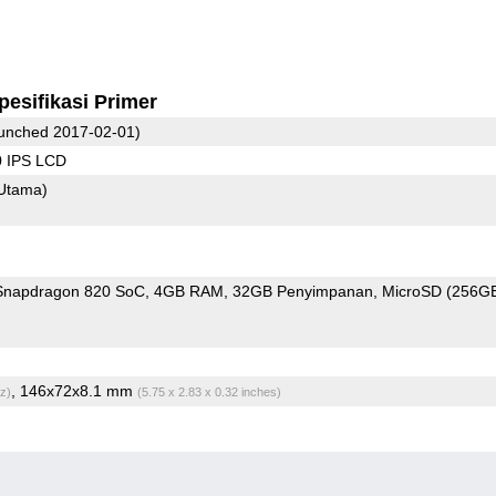
pesifikasi Primer
unched 2017-02-01)
0 IPS LCD
Utama)
napdragon 820 SoC
4GB RAM
32GB Penyimpanan
MicroSD (256G
, 146x72x8.1 mm
z)
(5.75 x 2.83 x 0.32 inches)