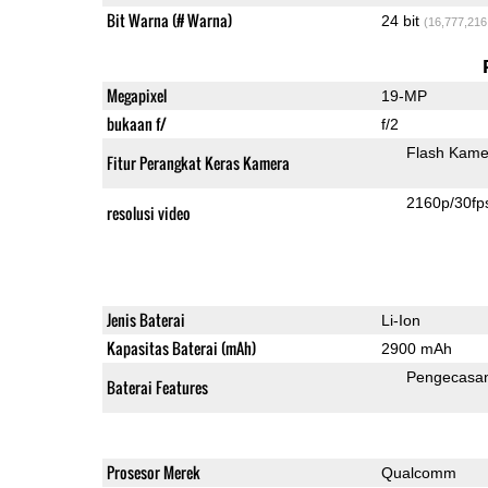
Bit Warna (# Warna)
24 bit
(16,777,216
Megapixel
19-MP
bukaan f/
f/2
Flash Kame
Fitur Perangkat Keras Kamera
2160p/30fp
resolusi video
Jenis Baterai
Li-Ion
Kapasitas Baterai (mAh)
2900 mAh
Pengecasa
Baterai Features
Prosesor Merek
Qualcomm