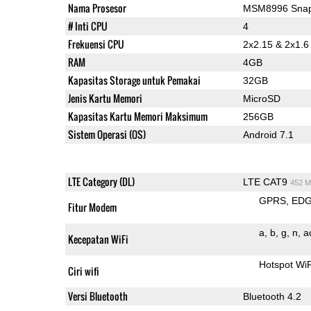
Nama Prosesor
MSM8996 Snap
# Inti CPU
4
Frekuensi CPU
2x2.15 & 2x1.
RAM
4GB
Kapasitas Storage untuk Pemakai
32GB
Jenis Kartu Memori
MicroSD
Kapasitas Kartu Memori Maksimum
256GB
Sistem Operasi (OS)
Android 7.1
LTE Category (DL)
LTE CAT9
452 M
GPRS
ED
Fitur Modem
a
b
g
n
a
Kecepatan WiFi
Hotspot Wi
Ciri wifi
Versi Bluetooth
Bluetooth 4.2