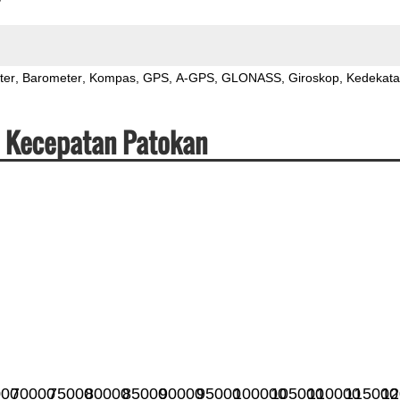
ter
Barometer
Kompas
GPS
A-GPS
GLONASS
Giroskop
Kedekat
& Kecepatan Patokan
000
70000
75000
80000
85000
90000
95000
100000
105000
110000
115000
12