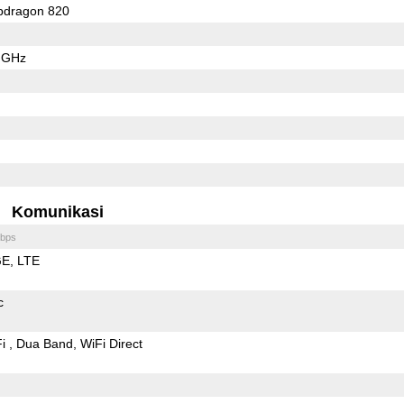
dragon 820
6 GHz
Komunikasi
bps
GE
LTE
c
Fi
Dua Band
WiFi Direct