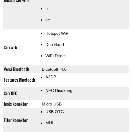
Kecepatan WiFi
n
ac
Hotspot WiFi
Dua Band
Ciri wifi
WiFi Direct
Versi Bluetooth
Bluetooth 4.0
A2DP
Features Bluetooth
NFC Disokong
Ciri NFC
Jenis konektor
Micro USB
USB OTG
Fitur konektor
MHL