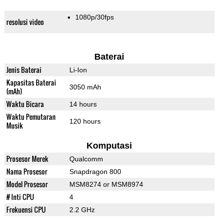
1080p/30fps
resolusi video
Baterai
Jenis Baterai
Li-Ion
Kapasitas Baterai
3050 mAh
(mAh)
Waktu Bicara
14 hours
Waktu Pemutaran
120 hours
Musik
Komputasi
Prosesor Merek
Qualcomm
Nama Prosesor
Snapdragon 800
Model Prosesor
MSM8274 or MSM8974
# Inti CPU
4
Frekuensi CPU
2.2 GHz