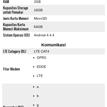
RAM
2GB
Kapasitas Storage
16GB
untuk Pemakai
Jenis Kartu Memori
MicroSD
Kapasitas Kartu
64GB
Memori Maksimum
Sistem Operasi (OS)
Android 4.4.4
Komunikasi
LTE Category (DL)
LTE CAT4
GPRS
EDGE
Fitur Modem
LTE
a
b
g