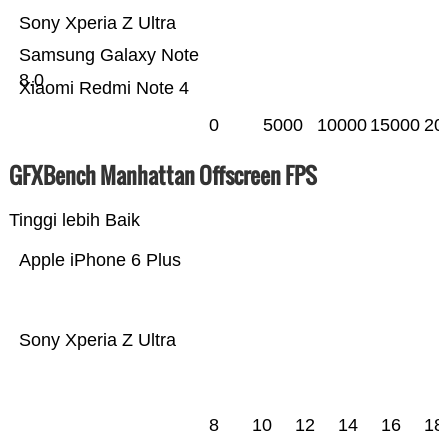
Sony Xperia Z Ultra
Samsung Galaxy Note
8.0
Xiaomi Redmi Note 4
0
5000
10000
15000
20
GFXBench Manhattan Offscreen FPS
Tinggi lebih Baik
Apple iPhone 6 Plus
Sony Xperia Z Ultra
8
10
12
14
16
18