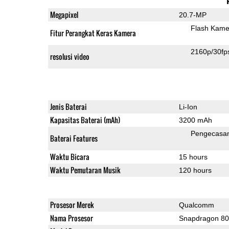
Megapixel
20.7-MP
Flash Kame
Fitur Perangkat Keras Kamera
2160p/30fp
resolusi video
Jenis Baterai
Li-Ion
Kapasitas Baterai (mAh)
3200 mAh
Pengecasa
Baterai Features
Waktu Bicara
15 hours
Waktu Pemutaran Musik
120 hours
Prosesor Merek
Qualcomm
Nama Prosesor
Snapdragon 8