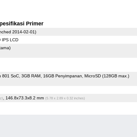
pesifikasi Primer
nched 2014-02-01)
0 IPS LCD
tama)
n 801 SoC
3GB RAM
16GB Penyimpanan
MicroSD (128GB max.)
, 146.8x73.3x8.2 mm
z)
(5.78 x 2.89 x 0.32 inches)