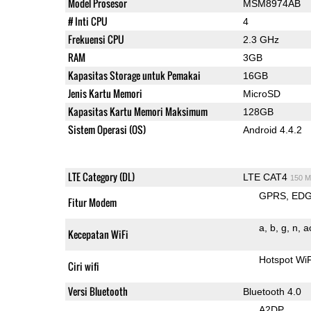
Model Prosesor
MSM8974AB
# Inti CPU
4
Frekuensi CPU
2.3 GHz
RAM
3GB
Kapasitas Storage untuk Pemakai
16GB
Jenis Kartu Memori
MicroSD
Kapasitas Kartu Memori Maksimum
128GB
Sistem Operasi (OS)
Android 4.4.2
LTE Category (DL)
LTE CAT4
150 M
GPRS
ED
Fitur Modem
a
b
g
n
a
Kecepatan WiFi
Hotspot Wi
Ciri wifi
Versi Bluetooth
Bluetooth 4.0
A2DP