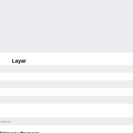
Layar
 warna)