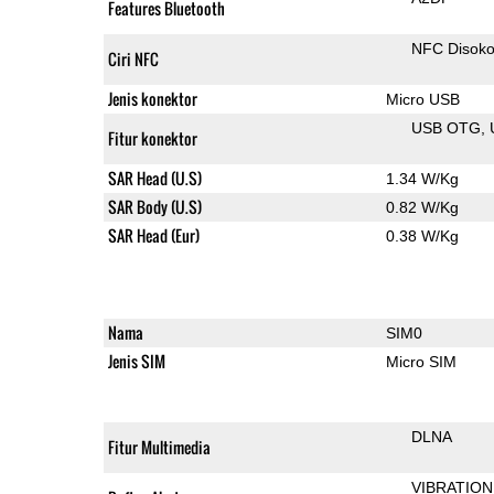
Features Bluetooth
NFC Disok
Ciri NFC
Jenis konektor
Micro USB
USB OTG
Fitur konektor
SAR Head (U.S)
1.34 W/Kg
SAR Body (U.S)
0.82 W/Kg
SAR Head (Eur)
0.38 W/Kg
Nama
SIM0
Jenis SIM
Micro SIM
DLNA
Fitur Multimedia
VIBRATION