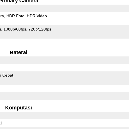
Primary Camera
ra
HDR Foto
HDR Video
s
1080p/60fps
720p/120fps
Baterai
n Cepat
Komputasi
01