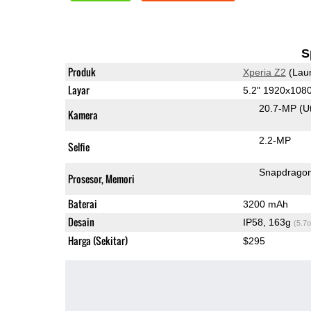
S
Produk
Xperia Z2
(Lau
Layar
5.2" 1920x108
20.7-MP
(U
Kamera
2.2-MP
Selfie
Snapdrago
Prosesor, Memori
Baterai
3200 mAh
Desain
IP58, 163g
(5.7o
Harga (Sekitar)
$295