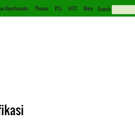
as Benchmarks
Phones
PCs
HOT!
More
Search
fikasi