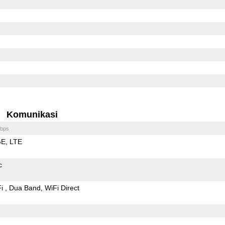
Komunikasi
bps
GE
LTE
c
Fi
Dua Band
WiFi Direct