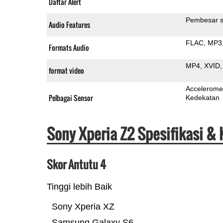
Daftar Alert
Pembesar s
Audio Features
FLAC
MP3
Formats Audio
MP4
XVID
format video
Accelerome
Pelbagai Sensor
Kedekatan
Sony Xperia Z2 Spesifikasi &
Skor Antutu 4
Tinggi lebih Baik
Sony Xperia XZ
Samsung Galaxy S6