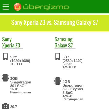
Sony Xperia Z3 vs. Samsung Galaxy S7
Sony
Samsung
Xperia Z3
Galaxy S7
5.2"
5.1"
(1920x1080)
(2560x1440)
TFT LCD
Super
AMOLED
3GB
4GB
Snapdragon
Snapdragon
801 SoC
820/ Exynos
16GB
Penyimpanan
8 SoC
128GB
Penyimpanan
20.7-