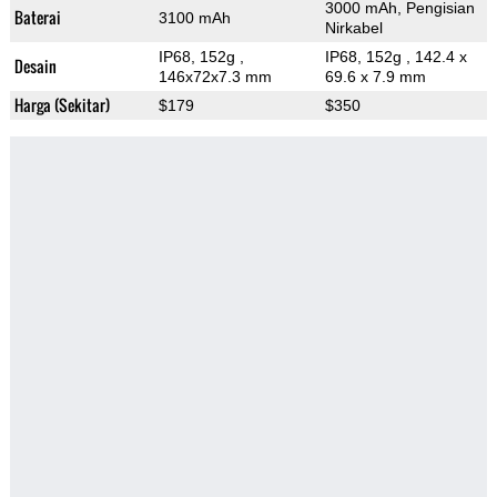
3000 mAh, Pengisian
Baterai
3100 mAh
Nirkabel
IP68, 152g
,
IP68, 152g
, 142.4 x
Desain
146x72x7.3 mm
69.6 x 7.9 mm
Harga (Sekitar)
$179
$350