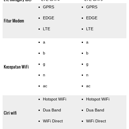
GPRS
GPRS
EDGE
EDGE
Fitur Modem
LTE
LTE
a
a
b
b
g
g
Kecepatan WiFi
n
n
ac
ac
Hotspot WiFi
Hotspot WiFi
Dua Band
Dua Band
Ciri wifi
WiFi Direct
WiFi Direct