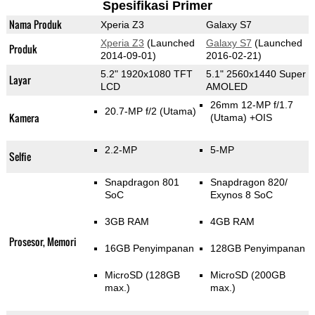
Spesifikasi Primer
Nama Produk
Xperia Z3
Galaxy S7
Xperia Z3
(Launched
Galaxy S7
(Launched
Produk
2014-09-01)
2016-02-21)
5.2" 1920x1080 TFT
5.1" 2560x1440 Super
Layar
LCD
AMOLED
26mm 12-MP f/1.7
20.7-MP f/2
(Utama)
Kamera
(Utama)
+OIS
2.2-MP
5-MP
Selfie
Snapdragon 801
Snapdragon 820/
SoC
Exynos 8 SoC
3GB RAM
4GB RAM
Prosesor, Memori
16GB Penyimpanan
128GB Penyimpanan
MicroSD (128GB
MicroSD (200GB
max.)
max.)