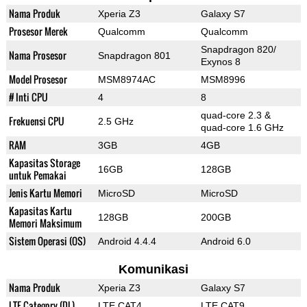
Nama Produk
Xperia Z3
Galaxy S7
Prosesor Merek
Qualcomm
Qualcomm
Snapdragon 820/
Nama Prosesor
Snapdragon 801
Exynos 8
Model Prosesor
MSM8974AC
MSM8996
# Inti CPU
4
8
quad-core 2.3 &
Frekuensi CPU
2.5 GHz
quad-core 1.6 GHz
RAM
3GB
4GB
Kapasitas Storage
16GB
128GB
untuk Pemakai
Jenis Kartu Memori
MicroSD
MicroSD
Kapasitas Kartu
128GB
200GB
Memori Maksimum
Sistem Operasi (OS)
Android 4.4.4
Android 6.0
Komunikasi
Nama Produk
Xperia Z3
Galaxy S7
LTE Category (DL)
LTE CAT4
LTE CAT9