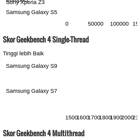
Compact
Sony Xperia Z3
Samsung Galaxy S5
0
50000
100000
15
Skor Geekbench 4 Single-Thread
Tinggi lebih Baik
Samsung Galaxy S9
Samsung Galaxy S7
1500
1600
1700
1800
1900
2000
21
Skor Geekbench 4 Multithread