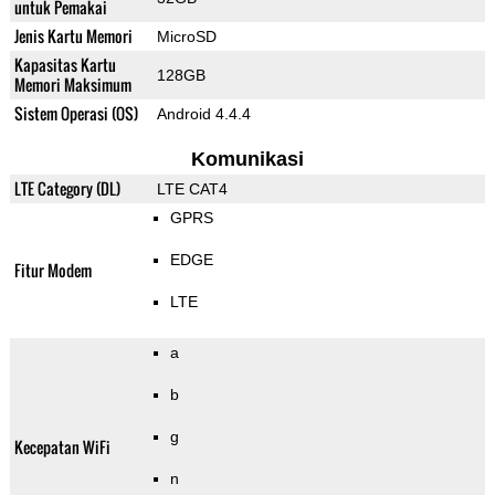
untuk Pemakai
Jenis Kartu Memori
MicroSD
Kapasitas Kartu
128GB
Memori Maksimum
Sistem Operasi (OS)
Android 4.4.4
Komunikasi
LTE Category (DL)
LTE CAT4
GPRS
EDGE
Fitur Modem
LTE
a
b
g
Kecepatan WiFi
n