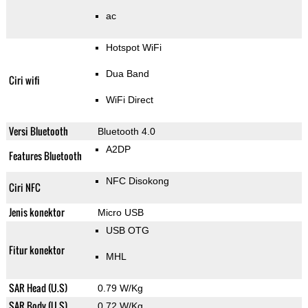
ac
Hotspot WiFi
Dua Band
Ciri wifi
WiFi Direct
Versi Bluetooth
Bluetooth 4.0
A2DP
Features Bluetooth
NFC Disokong
Ciri NFC
Jenis konektor
Micro USB
USB OTG
Fitur konektor
MHL
SAR Head (U.S)
0.79 W/Kg
SAR Body (U.S)
0.72 W/Kg