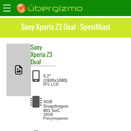
Sony Xperia Z3 Dual : Spesifikasi
Sony
Xperia Z3
Dual
5.2"
(1920x1080)
IPS LCD
3GB
Snapdragon
801 SoC
32GB
Penyimpanan