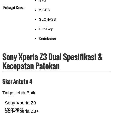
GPS
Pelbagai Sensor
A-GPS
GLONASS
Giroskop
Kedekatan
Sony Xperia Z3 Dual Spesifikasi &
Kecepatan Patokan
Skor Antutu 4
Tinggi lebih Baik
Sony Xperia Z3
Compact
Sony Xperia Z3+